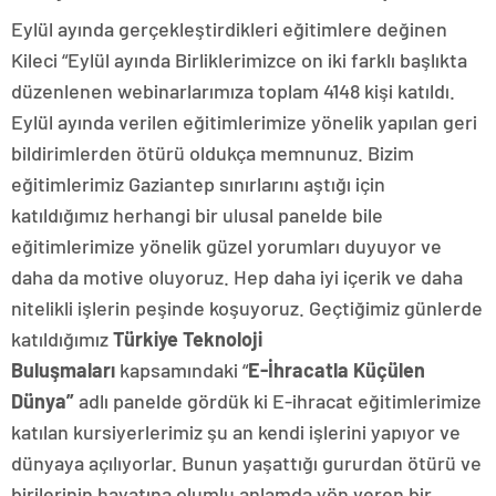
Eylül ayında gerçekleştirdikleri eğitimlere değinen
Kileci “Eylül ayında Birliklerimizce on iki farklı başlıkta
düzenlenen webinarlarımıza toplam 4148 kişi katıldı.
Eylül ayında verilen eğitimlerimize yönelik yapılan geri
bildirimlerden ötürü oldukça memnunuz. Bizim
eğitimlerimiz Gaziantep sınırlarını aştığı için
katıldığımız herhangi bir ulusal panelde bile
eğitimlerimize yönelik güzel yorumları duyuyor ve
daha da motive oluyoruz. Hep daha iyi içerik ve daha
nitelikli işlerin peşinde koşuyoruz. Geçtiğimiz günlerde
katıldığımız
Türkiye Teknoloji
Buluşmaları
kapsamındaki “
E-İhracatla Küçülen
Dünya”
adlı panelde gördük ki E-ihracat eğitimlerimize
katılan kursiyerlerimiz şu an kendi işlerini yapıyor ve
dünyaya açılıyorlar. Bunun yaşattığı gururdan ötürü ve
birilerinin hayatına olumlu anlamda yön veren bir