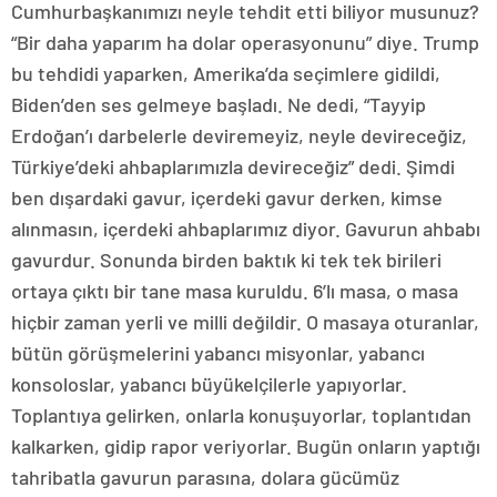
Cumhurbaşkanımızı neyle tehdit etti biliyor musunuz?
“Bir daha yaparım ha dolar operasyonunu” diye. Trump
bu tehdidi yaparken, Amerika’da seçimlere gidildi,
Biden’den ses gelmeye başladı. Ne dedi, “Tayyip
Erdoğan’ı darbelerle deviremeyiz, neyle devireceğiz,
Türkiye’deki ahbaplarımızla devireceğiz” dedi. Şimdi
ben dışardaki gavur, içerdeki gavur derken, kimse
alınmasın, içerdeki ahbaplarımız diyor. Gavurun ahbabı
gavurdur. Sonunda birden baktık ki tek tek birileri
ortaya çıktı bir tane masa kuruldu. 6’lı masa, o masa
hiçbir zaman yerli ve milli değildir. O masaya oturanlar,
bütün görüşmelerini yabancı misyonlar, yabancı
konsoloslar, yabancı büyükelçilerle yapıyorlar.
Toplantıya gelirken, onlarla konuşuyorlar, toplantıdan
kalkarken, gidip rapor veriyorlar. Bugün onların yaptığı
tahribatla gavurun parasına, dolara gücümüz