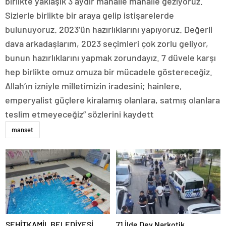
birlikte yaklaşık 3 aydır mahalle mahalle geziyoruz.
Sizlerle birlikte bir araya gelip istişarelerde
bulunuyoruz. 2023’ün hazırlıklarını yapıyoruz. Değerli
dava arkadaşlarım, 2023 seçimleri çok zorlu geliyor,
bunun hazırlıklarını yapmak zorundayız. 7 düvele karşı
hep birlikte omuz omuza bir mücadele göstereceğiz.
Allah’ın izniyle milletimizin iradesini; hainlere,
emperyalist güçlere kiralamış olanlara, satmış olanlara
teslim etmeyeceğiz” sözlerini kaydett
manset
ŞEHİTKAMİL BELEDİYESİ,
71 İlde Dev Narkotik