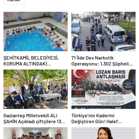
ŞEHİTKAMİL BELEDİYESİ,
71 İlde Dev Narkotik
KORUMA ALTINDAKİ
Operasyonu: 1,302 Şüpheli
ÇOCUKLARI SPORLA
Yakalandı, 844 Tutuklama
BULUŞTURUYOR
Gaziantep Milletvekili ALi
Türkiye’nin Kaderini
ŞAHİN Açıkladı çiftçilere 132
Değiştiren Gün! Halef
Milyon TL acil destek!
Bilgiç’ten Lozan’ın Yıl
Dönümünde Anlamlı Mesaj!