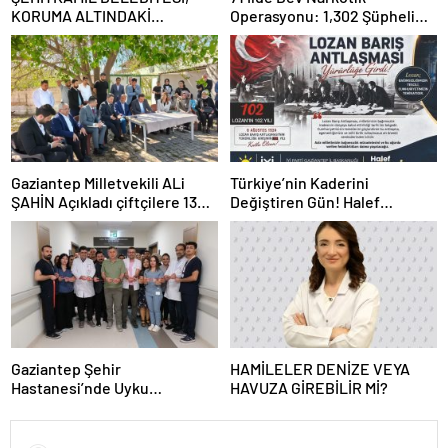
KORUMA ALTINDAKİ
Operasyonu: 1,302 Şüpheli
ÇOCUKLARI SPORLA
Yakalandı, 844 Tutuklama
BULUŞTURUYOR
Gaziantep Milletvekili ALi
Türkiye’nin Kaderini
ŞAHİN Açıkladı çiftçilere 132
Değiştiren Gün! Halef
Milyon TL acil destek!
Bilgiç’ten Lozan’ın Yıl
Dönümünde Anlamlı Mesaj!
Gaziantep Şehir
HAMİLELER DENİZE VEYA
Hastanesi’nde Uyku
HAVUZA GİREBİLİR Mİ?
Bozuklukları Laboratuvarı
Hizmete Açıldı