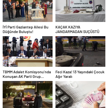
İYİ Parti Gaziantep Ailesi Bu
KAÇAK KAZIYA
Düğünde Buluştu!
JANDARMADAN SUÇÜSTÜ
TBMM Adalet Komisyonu’nda
Feci Kaza! 13 Yaşındaki Çocuk
Konuşan AK Parti Grup
Ağır Yaralı
Başkanvekili Abdulhamit Gül:
“Kanun Teklifi Milletimizin
Teklifidir”