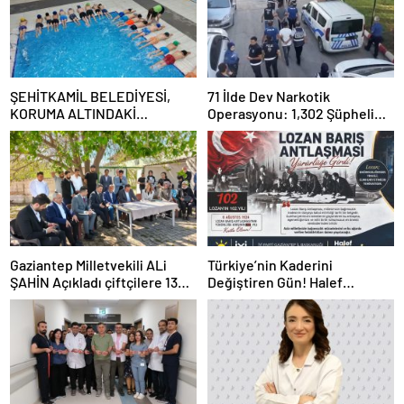
ŞEHİTKAMİL BELEDİYESİ,
71 İlde Dev Narkotik
KORUMA ALTINDAKİ
Operasyonu: 1,302 Şüpheli
ÇOCUKLARI SPORLA
Yakalandı, 844 Tutuklama
BULUŞTURUYOR
Gaziantep Milletvekili ALi
Türkiye’nin Kaderini
ŞAHİN Açıkladı çiftçilere 132
Değiştiren Gün! Halef
Milyon TL acil destek!
Bilgiç’ten Lozan’ın Yıl
Dönümünde Anlamlı Mesaj!