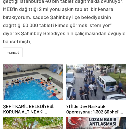
geçtiği İstanbul’da 40 bin tablet dağıtmakla övünüyor.
MEB’in dağıttığı 2 milyonu aşkın tableti bir kenara
bırakıyorum, sadece Şahinbey ilçe belediyesinin
dağıttığı 50.000 tableti kimse görmek istemiyor”
diyerek Şahinbey Belediyesinin çalışmasından övgüyle
bahsetmişti.
manset
ŞEHİTKAMİL BELEDİYESİ,
71 İlde Dev Narkotik
KORUMA ALTINDAKİ
Operasyonu: 1,302 Şüpheli
ÇOCUKLARI SPORLA
Yakalandı, 844 Tutuklama
BULUŞTURUYOR