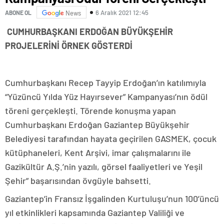
6 Aralık 2021 12:45
ABONE OL
News
CUMHURBAŞKANI ERDOĞAN BÜYÜKŞEHİR
PROJELERİNİ ÖRNEK GÖSTERDİ
Cumhurbaşkanı Recep Tayyip Erdoğan’ın katılımıyla
“Yüzüncü Yılda Yüz Hayırsever” Kampanyası’nın ödül
töreni gerçekleşti. Törende konuşma yapan
Cumhurbaşkanı Erdoğan Gaziantep Büyükşehir
Belediyesi tarafından hayata geçirilen GASMEK, çocuk
kütüphaneleri, Kent Arşivi, imar çalışmalarını ile
Gazikültür A.Ş.’nin yazılı, görsel faaliyetleri ve Yeşil
Şehir” başarısından övgüyle bahsetti.
Gaziantep’in Fransız İşgalinden Kurtuluşu’nun 100’üncü
yıl etkinlikleri kapsamında Gaziantep Valiliği ve