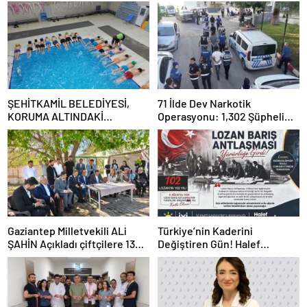
ŞEHİTKAMİL BELEDİYESİ,
71 İlde Dev Narkotik
KORUMA ALTINDAKİ
Operasyonu: 1,302 Şüpheli
ÇOCUKLARI SPORLA
Yakalandı, 844 Tutuklama
BULUŞTURUYOR
Gaziantep Milletvekili ALi
Türkiye’nin Kaderini
ŞAHİN Açıkladı çiftçilere 132
Değiştiren Gün! Halef
Milyon TL acil destek!
Bilgiç’ten Lozan’ın Yıl
Dönümünde Anlamlı Mesaj!