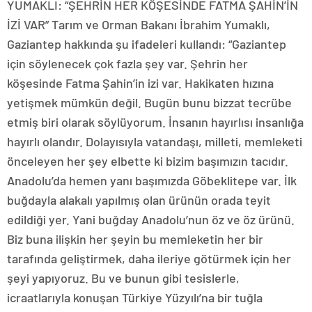
YUMAKLI: “ŞEHRİN HER KÖŞESİNDE FATMA ŞAHİN’İN
İZİ VAR” Tarım ve Orman Bakanı İbrahim Yumaklı,
Gaziantep hakkında şu ifadeleri kullandı: “Gaziantep
için söylenecek çok fazla şey var. Şehrin her
köşesinde Fatma Şahin’in izi var. Hakikaten hızına
yetişmek mümkün değil. Bugün bunu bizzat tecrübe
etmiş biri olarak söylüyorum. İnsanın hayırlısı insanlığa
hayırlı olandır. Dolayısıyla vatandaşı, milleti, memleketi
önceleyen her şey elbette ki bizim başımızın tacıdır.
Anadolu’da hemen yanı başımızda Göbeklitepe var. İlk
buğdayla alakalı yapılmış olan ürünün orada teyit
edildiği yer. Yani buğday Anadolu’nun öz ve öz ürünü.
Biz buna ilişkin her şeyin bu memleketin her bir
tarafında geliştirmek, daha ileriye götürmek için her
şeyi yapıyoruz. Bu ve bunun gibi tesislerle,
icraatlarıyla konuşan Türkiye Yüzyılı’na bir tuğla