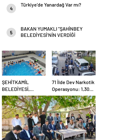
Türkiye’de Yanardağ Var mı?
4
BAKAN YUMAKLI “ŞAHİNBEY
5
BELEDİYESİ’NİN VERDİĞİ
DESTEKLER BİZLER İÇİN ÇOK
ÖNEMLİ”
ŞEHİTKAMİL
71 İlde Dev Narkotik
BELEDİYESİ,
Operasyonu: 1,302
KORUMA ALTINDAKİ
Şüpheli Yakalandı,
ÇOCUKLARI
844 Tutuklama
SPORLA
BULUŞTURUYOR