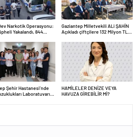
 Dev Narkotik Operasyonu:
Gaziantep Milletvekili ALi ŞAHİN
üpheli Yakalandı, 844
Açıkladı çiftçilere 132 Milyon TL
ama
acil destek!
ep Şehir Hastanesi’nde
HAMİLELER DENİZE VEYA
zuklukları Laboratuvarı
HAVUZA GİREBİLİR Mİ?
 Açıldı