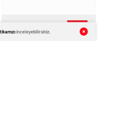
GÖNDER
itikamızı
inceleyebilirsiniz.
SON DAKİKA
HABERLERİ
GÜNDEM
07 Ağustos 2026
CHP İl Başkanı Reisoğlu: Aday değilim
GÜNDEM
07 Ağustos 2026
ŞAHİNBEY’Lİ GENÇLER ŞAHİNBEY’İ
AĞITLA ANLATTI
KATEGORİNİN POPÜLERLERİ
İğrenç İddia!
1