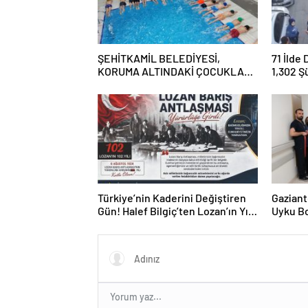
ŞEHİTKAMİL BELEDİYESİ,
71 İlde
KORUMA ALTINDAKİ ÇOCUKLARI
1,302 Ş
SPORLA BULUŞTURUYOR
Tutukl
Türkiye’nin Kaderini Değiştiren
Gaziant
Gün! Halef Bilgiç’ten Lozan’ın Yıl
Uyku Bo
Dönümünde Anlamlı Mesaj!
Hizmete