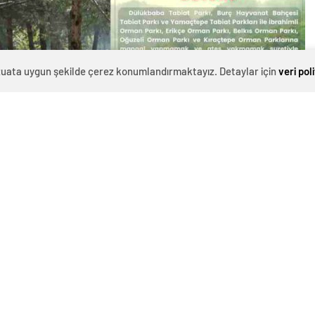
evzuata uygun şekilde çerez konumlandırmaktayız. Detaylar için
veri pol
0
News
n riski nedeniyle uygulamaya konulan ormanlık alanlara