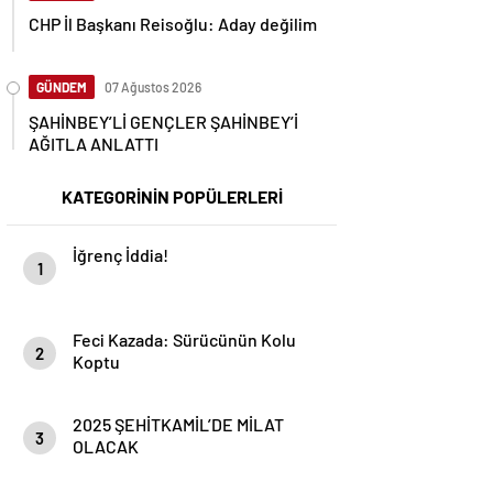
CHP İl Başkanı Reisoğlu: Aday değilim
GÜNDEM
07 Ağustos 2026
ŞAHİNBEY’Lİ GENÇLER ŞAHİNBEY’İ
AĞITLA ANLATTI
KATEGORİNİN POPÜLERLERİ
İğrenç İddia!
1
Feci Kazada: Sürücünün Kolu
2
Koptu
2025 ŞEHİTKAMİL’DE MİLAT
3
OLACAK