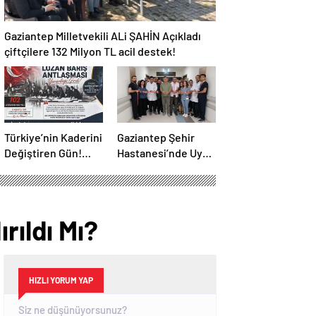
Gaziantep Milletvekili ALi ŞAHİN Açıkladı
çiftçilere 132 Milyon TL acil destek!
Türkiye’nin Kaderini
Gaziantep Şehir
Değiştiren Gün!
Hastanesi’nde Uyku
Halef Bilgiç’ten
Bozuklukları
Lozan’ın Yıl
Laboratuvarı
Dönümünde
Hizmete Açıldı
Anlamlı Mesaj!
rıldı Mı?
HIZLI YORUM YAP