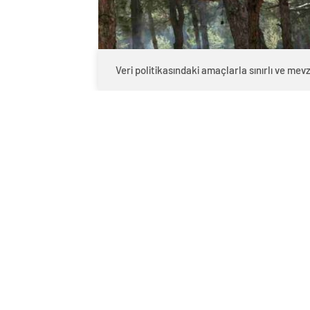
Veri politikasındaki amaçlarla sınırlı ve m
0
BEĞENDİM
ABONE OL
Gaziantep’te yaz aylarında artan yangı