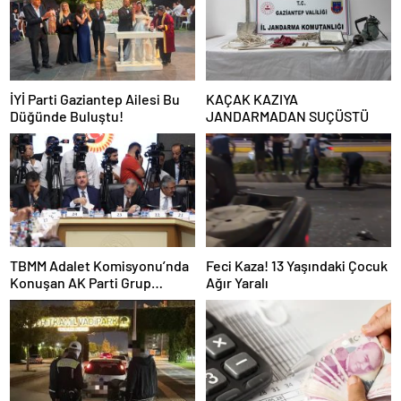
İYİ Parti Gaziantep Ailesi Bu
KAÇAK KAZIYA
Düğünde Buluştu!
JANDARMADAN SUÇÜSTÜ
TBMM Adalet Komisyonu’nda
Feci Kaza! 13 Yaşındaki Çocuk
Konuşan AK Parti Grup
Ağır Yaralı
Başkanvekili Abdulhamit Gül:
“Kanun Teklifi Milletimizin
Teklifidir”