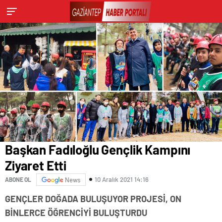
Başkan Fadıloğlu Gençlik Kampını
Ziyaret Etti
10 Aralık 2021 14:16
ABONE OL
News
GENÇLER DOĞADA BULUŞUYOR PROJESİ, ON
BİNLERCE ÖĞRENCİYİ BULUŞTURDU