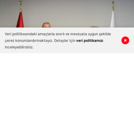
Veri politikasındaki amaçlarla sınırlı ve mevzuata uygun şekilde
çerez konumlandırmaktayız. Detaylar için
veri politikamızı
0
0
0
0
inceleyebilirsiniz.
İmzalar Atıldı “GAOSB Bölgenin Su
İhtiyacını Karşılayacak”
10 Aralık 2021 14:12
ABONE OL
News
Sanayi ve Teknoloji Bakanlığı ile Gaziantep
Organize Sanayi Bölgesi arasında, bölgenin