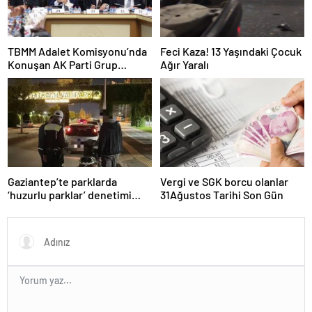
TBMM Adalet Komisyonu’nda
Feci Kaza! 13 Yaşındaki Çocuk
Konuşan AK Parti Grup
Ağır Yaralı
Başkanvekili Abdulhamit Gül:
“Kanun Teklifi Milletimizin
Teklifidir”
Gaziantep’te parklarda
Vergi ve SGK borcu olanlar
‘huzurlu parklar’ denetimi
31Ağustos Tarihi Son Gün
yapıldı.