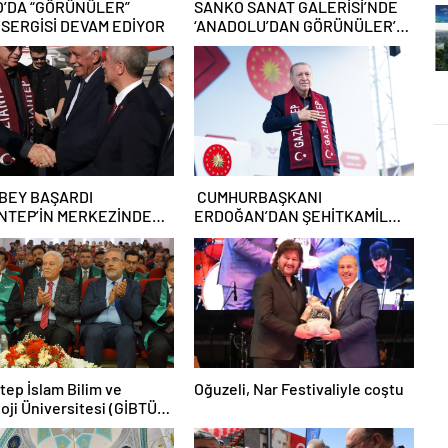
’DA “GÖRÜNÜLER”
SANKO SANAT GALERİSİ’NDE
 SERGİSİ DEVAM EDİYOR
‘ANADOLU’DAN GÖRÜNÜLER’
RESİM SERGİSİ
BEY BAŞARDI
CUMHURBAŞKANI
NTEP’İN MERKEZİNDE
ERDOĞAN’DAN ŞEHİTKAMİL
I ÇÖZÜM
BELEDİYESİ’NE ÖVGÜ:
“MEMNUNİYETLE TAKİP
EDİYORUM”
tep İslam Bilim ve
Oğuzeli, Nar Festivaliyle coştu
oji Üniversitesi (GİBTÜ)
023 Akademik Yılı açılışı