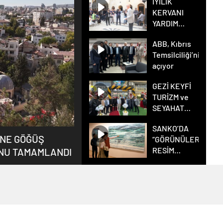
İYİLİK
KERVANI
YARDIM
DERNEĞİNDEN
ABB, Kıbrıs
GÖRKEMLİ
Temsilciliği’ni
AÇILIŞ
açıyor
TÖRENİ
GEZİ KEYFİ
TURİZM ve
SEYAHAT
ACENTASIKİLİS’DE
SANKO’DA
GÖRKEMLİ
İNE GÖĞÜŞ
“GÖRÜNÜLER”
TÖREN İLE
RESİM
NU TAMAMLANDI
AÇILDI
SERGİSİ
DEVAM
EDİYOR