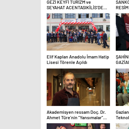
GEZİ KEYFİ TURİZM ve
SANKO
SEYAHAT ACENTASIKİLİS’DE
RESİM
GÖRKEMLİ TÖREN İLE AÇILDI
Elif Kaplan Anadolu İmam Hatip
ŞAHİN
Lisesi Törenle Açıldı
GAZİA
AKILL
Akademisyen ressam Doç. Dr.
Gazian
Ahmet Türe’nin “Yansımalar”
Teknol
Temalı resim sergisi SANKO
2022-2
Sanat Galerisi’nde
yapıldı