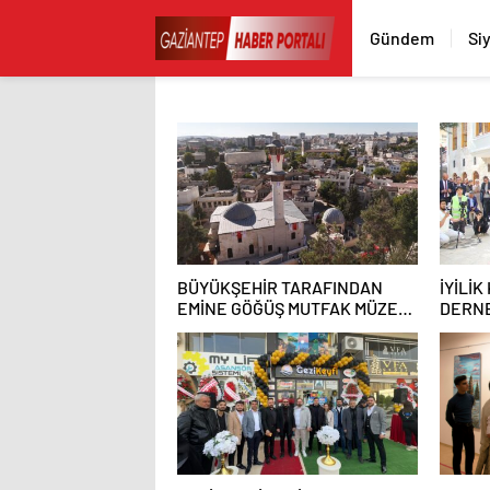
Gündem
Si
BÜYÜKŞEHİR TARAFINDAN
İYİLİK
EMİNE GÖĞÜŞ MUTFAK MÜZESİ
DERNE
RESTORASYONU TAMAMLANDI
AÇILI