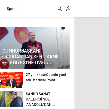
Spor
CUMHURBAŞKANI
ERDOĞAN’DAN ŞEHİTKAMİL
BELEDİYESİ’NE ÖVGÜ:
“MEMNUNİYETLE TAKİP
EDİYORUM”
27 yıllık tecrübenin yeni
adı “Medical Point
SANKO SANAT
GALERİSİ’NDE
‘ANADOLU’DAN