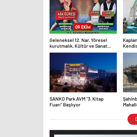
Geleneksel 12. Nar, Yöresel
Kaplan
kurutmalık, Kültür ve Sanat
Kendis
Festivali yarın Oğuzeli’de
başlıyor
SANKO Park AVM “3. Kitap
Şahinb
Fuarı” Başlıyor
Mahall
tesis
D