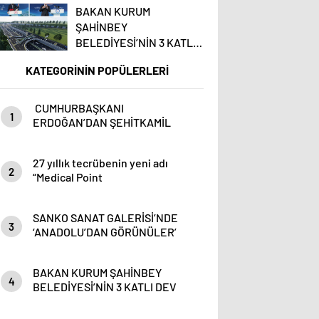
GÖRÜNÜLER’ RESİM
BAKAN KURUM
SERGİSİ
ŞAHİNBEY
BELEDİYESİ’NİN 3 KATLI
DEV KÖPRÜLÜ
KATEGORİNİN POPÜLERLERİ
KAVŞAĞININ TEMELİNİ
ATTI
CUMHURBAŞKANI
1
ERDOĞAN’DAN ŞEHİTKAMİL
BELEDİYESİ’NE ÖVGÜ:
“MEMNUNİYETLE TAKİP
27 yıllık tecrübenin yeni adı
EDİYORUM”
2
“Medical Point
SANKO SANAT GALERİSİ’NDE
3
‘ANADOLU’DAN GÖRÜNÜLER’
RESİM SERGİSİ
BAKAN KURUM ŞAHİNBEY
4
BELEDİYESİ’NİN 3 KATLI DEV
KÖPRÜLÜ KAVŞAĞININ
TEMELİNİ ATTI