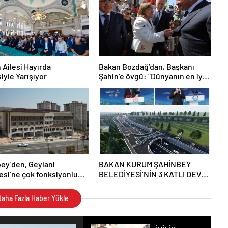
 Ailesi Hayırda
Bakan Bozdağ’dan, Başkanı
iyle Yarışıyor
Şahin’e övgü: “Dünyanın en iyi
Belediye Başkanları arasında “
ey’den, Geylani
BAKAN KURUM ŞAHİNBEY
esi’ne çok fonksiyonlu
BELEDİYESİ’NİN 3 KATLI DEV
KÖPRÜLÜ KAVŞAĞININ
TEMELİNİ ATTI
aha Fazla Haber Yükle