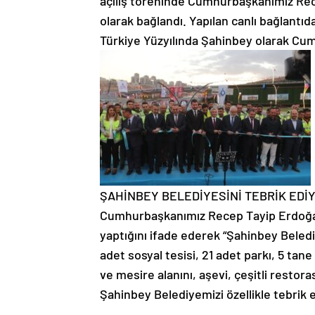
açılış töreninde Cumhurbaşkanımız Recep
olarak bağlandı. Yapılan canlı bağlan
Türkiye Yüzyılında Şahinbey olarak Cum
ŞAHİNBEY BELEDİYESİNİ TEBRİK EDİ
Cumhurbaşkanımız Recep Tayip Erdoğan 
yaptığını ifade ederek “Şahinbey Belediy
adet sosyal tesisi, 21 adet parkı, 5 tan
ve mesire alanını, aşevi, çeşitli resto
Şahinbey Belediyemizi özellikle tebrik 