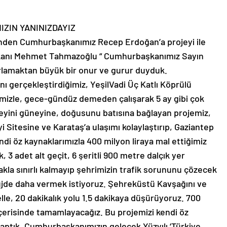
ZIN YANINIZDAYIZ
rinden Cumhurbaşkanımız Recep Erdoğan’a projeyi ile
Başkanı Mehmet Tahmazoğlu “ Cumhurbaşkanımız Sayın
rlamaktan büyük bir onur ve gurur duyduk.
ını gerçekleştirdiğimiz, YeşilVadi Üç Katlı Köprülü
imizle, gece-gündüz demeden çalışarak 5 ay gibi çok
eyini güneyine, doğusunu batısına bağlayan projemiz,
Sitesine ve Karataş’a ulaşımı kolaylaştırıp, Gaziantep
i öz kaynaklarımızla 400 milyon liraya mal ettiğimiz
 3 adet alt geçit, 6 şeritli 900 metre dalçık yer
akla sınırlı kalmayıp şehrimizin trafik sorununu çözecek
üjde daha vermek istiyoruz. Şehreküstü Kavşağını ve
lle, 20 dakikalık yolu 1.5 dakikaya düşürüyoruz. 700
 içerisinde tamamlayacağız. Bu projemizi kendi öz
yaptık. Cumhurbaşkanımızın gelecek Yüzyılı ‘Türkiye