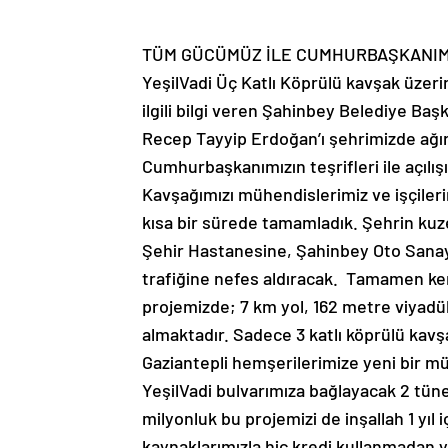
TÜM GÜCÜMÜZ İLE CUMHURBAŞKANIMI
YeşilVadi Üç Katlı Köprülü kavşak üze
ilgili bilgi veren Şahinbey Belediye 
Recep Tayyip Erdoğan’ı şehrimizde ağı
Cumhurbaşkanımızın teşrifleri ile açılış
Kavşağımızı mühendislerimiz ve işçiler
kısa bir sürede tamamladık. Şehrin kuz
Şehir Hastanesine, Şahinbey Oto Sanayi 
trafiğine nefes aldıracak. Tamamen kend
projemizde; 7 km yol, 162 metre viyadük,
almaktadır. Sadece 3 katlı köprülü kavş
Gaziantepli hemşerilerimize yeni bir m
YeşilVadi bulvarımıza bağlayacak 2 tüne
milyonluk bu projemizi de inşallah 1 yıl
kaynaklarımızla hiç kredi kullanmadan 