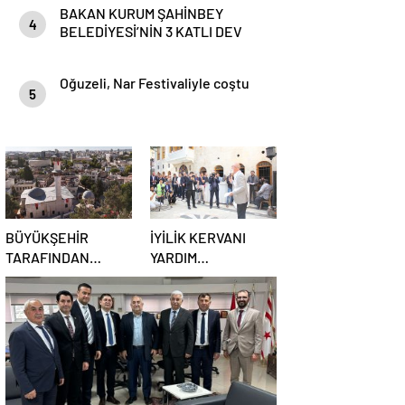
BAKAN KURUM ŞAHİNBEY
4
BELEDİYESİ’NİN 3 KATLI DEV
KÖPRÜLÜ KAVŞAĞININ
TEMELİNİ ATTI
Oğuzeli, Nar Festivaliyle coştu
5
BÜYÜKŞEHİR
İYİLİK KERVANI
TARAFINDAN
YARDIM
EMİNE GÖĞÜŞ
DERNEĞİNDEN
MUTFAK MÜZESİ
GÖRKEMLİ AÇILIŞ
RESTORASYONU
TÖRENİ
TAMAMLANDI