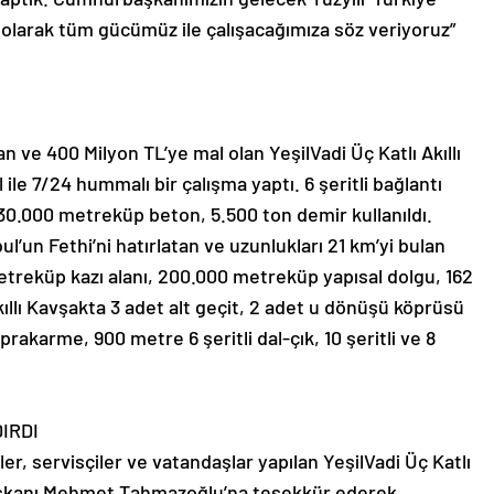
 olarak tüm gücümüz ile çalışacağımıza söz veriyoruz”
n ve 400 Milyon TL’ye mal olan YeşilVadi Üç Katlı Akıllı
ile 7/24 hummalı bir çalışma yaptı. 6 şeritli bağlantı
 30.000 metreküp beton, 5.500 ton demir kullanıldı.
bul’un Fethi’ni hatırlatan ve uzunlukları 21 km’yi bulan
metreküp kazı alanı, 200.000 metreküp yapısal dolgu, 162
kıllı Kavşakta 3 adet alt geçit, 2 adet u dönüşü köprüsü
akarme, 900 metre 6 şeritli dal-çık, 10 şeritli ve 8
IRDI
iler, servisçiler ve vatandaşlar yapılan YeşilVadi Üç Katlı
Başkanı Mehmet Tahmazoğlu’na teşekkür ederek,