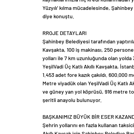
Yüzyılı’ kılma mücadelesinde, Şahinbey
diye konuştu.
RROJE DETAYLARI
Şahinbey Belediyesi tarafından yaptırıla
Kavşakta, 100 iş makinası, 250 personel 
yolları ile 7 km uzunluğunda olan yolda
YeşilVadi Üç Katlı Akıllı Kavşakta, İstan
1.453 adet fore kazık çakıldı. 600.000 
Metre viyadük olan YeşilVadi Üç Katlı A
ve güney yan yol köprüsü, 916 metre topr
şeritli anayolu bulunuyor.
BAŞKANIMIZ BÜYÜK BİR ESER KAZAND
Şehrin yollarını en fazla kullanan taksic
Akıllı Kavşak için Şahinbey Belediye 