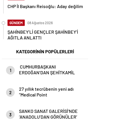
CHP İl Başkanı Reisoğlu: Aday değilim
GÜNDEM
08 Ağustos 2026
ŞAHİNBEY’Lİ GENÇLER ŞAHİNBEY’İ
AĞITLA ANLATTI
KATEGORİNİN POPÜLERLERİ
CUMHURBAŞKANI
1
ERDOĞAN’DAN ŞEHİTKAMİL
BELEDİYESİ’NE ÖVGÜ:
“MEMNUNİYETLE TAKİP
27 yıllık tecrübenin yeni adı
EDİYORUM”
2
“Medical Point
SANKO SANAT GALERİSİ’NDE
3
‘ANADOLU’DAN GÖRÜNÜLER’
RESİM SERGİSİ