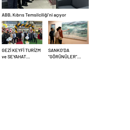
ABB, Kıbrıs Temsilciliği’ni açıyor
GEZİ KEYFİ TURİZM
SANKO’DA
ve SEYAHAT
“GÖRÜNÜLER”
ACENTASIKİLİS’DE
RESİM SERGİSİ
GÖRKEMLİ TÖREN
DEVAM EDİYOR
İLE AÇILDI