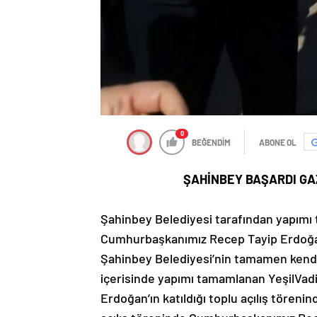
0
BEĞENDİM
ABONE OL
ŞAHİNBEY BAŞARDI GA
Şahinbey Belediyesi tarafından yapımı 
Cumhurbaşkanımız Recep Tayip Erdoğan’ın
Şahinbey Belediyesi’nin tamamen kendi ö
içerisinde yapımı tamamlanan YeşilVadi
Erdoğan’ın katıldığı toplu açılış töreni