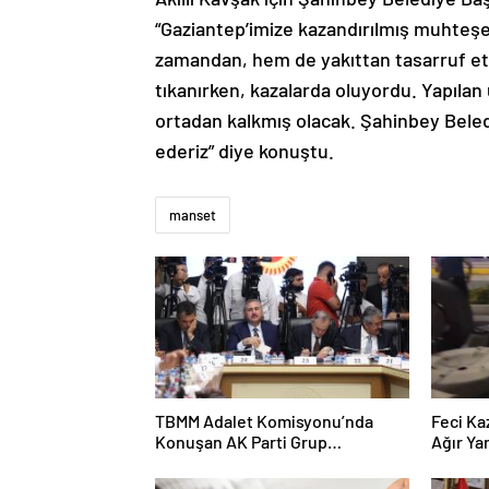
“Gaziantep’imize kazandırılmış muhteşem
zamandan, hem de yakıttan tasarruf etmi
tıkanırken, kazalarda oluyordu. Yapılan
ortadan kalkmış olacak. Şahinbey Bel
ederiz” diye konuştu.
manset
TBMM Adalet Komisyonu’nda
Feci Ka
Konuşan AK Parti Grup
Ağır Yar
Başkanvekili Abdulhamit Gül:
“Kanun Teklifi Milletimizin