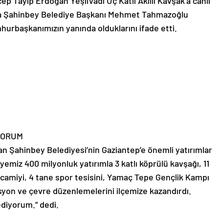
 Tayip Erdoğan YeşilVadi Üç Katlı Akıllı Kavşak’a canlı
tıda Şahinbey Belediye Başkanı Mehmet Tahmazoğlu
hurbaşkanımızın yanında olduklarını ifade etti.
YORUM
Şahinbey Belediyesi’nin Gaziantep’e önemli yatırımlar
emiz 400 milyonluk yatırımla 3 katlı köprülü kavşağı, 11
e camiyi, 4 tane spor tesisini, Yamaç Tepe Gençlik Kampı
rasyon ve çevre düzenlemelerini ilçemize kazandırdı.
ediyorum.” dedi.