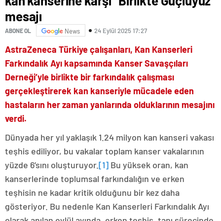
kan kanserine karşı “Birlikte Güçlüyüz”
mesajı
24 Eylül 2025 17:27
ABONE OL
News
AstraZeneca Türkiye çalışanları, Kan Kanserleri
Farkındalık Ayı kapsamında Kanser Savaşçıları
Derneği’yle birlikte bir farkındalık çalışması
gerçekleştirerek kan kanseriyle mücadele eden
hastaların her zaman yanlarında olduklarının mesajını
verdi.
Dünyada her yıl yaklaşık 1.24 milyon kan kanseri vakası
teşhis ediliyor, bu vakalar toplam kanser vakalarının
yüzde 6’sını oluşturuyor.
[1]
Bu yüksek oran, kan
kanserlerinde toplumsal farkındalığın ve erken
teşhisin ne kadar kritik olduğunu bir kez daha
gösteriyor. Bu nedenle Kan Kanserleri Farkındalık Ayı
olarak anılan eylül ayında, erken teşhis, tanı sürecinde