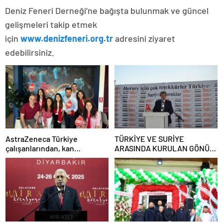
Deniz Feneri Derneği’ne bağışta bulunmak ve güncel
gelişmeleri takip etmek
için
www.denizfeneri.org.tr
adresini ziyaret
edebilirsiniz.
AstraZeneca Türkiye
TÜRKİYE VE SURİYE
çalışanlarından, kan
ARASINDA KURULAN GÖNÜL
kanserine karşı “Birlikte
KÖPRÜSÜ MOHAMAD
Güçlüyüz” mesajı
SHARABATİ VE UFUK
DERNEGİ