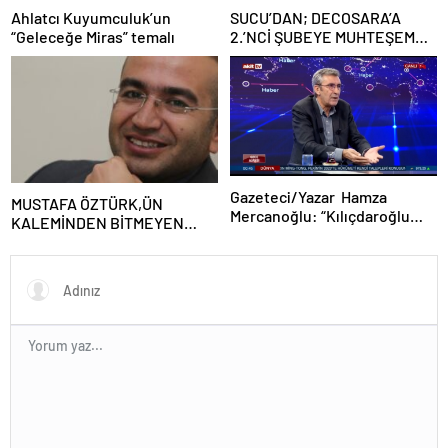
Ahlatcı Kuyumculuk’un
SUCU’DAN; DECOSARA’A
“Geleceğe Miras” temalı
2.’NCİ ŞUBEYE MUHTEŞEM
AÇILIŞ
Gazeteci/Yazar Hamza
MUSTAFA ÖZTÜRK,ÜN
Mercanoğlu: “Kılıçdaroğlu
KALEMİNDEN BİTMEYEN
hayatı boyunca zan altında
HAKSIZLIKLARLA DOLU
kalacaktır”
TİYATRO