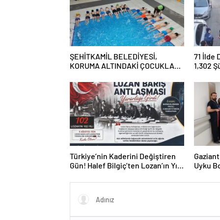
ŞEHİTKAMİL BELEDİYESİ,
71 İlde
KORUMA ALTINDAKİ ÇOCUKLARI
1,302 Ş
SPORLA BULUŞTURUYOR
Tutukl
Türkiye’nin Kaderini Değiştiren
Gaziant
Gün! Halef Bilgiç’ten Lozan’ın Yıl
Uyku Bo
Dönümünde Anlamlı Mesaj!
Hizmete