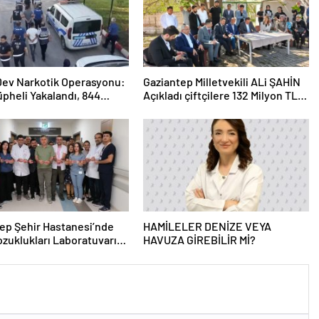
 Dev Narkotik Operasyonu:
Gaziantep Milletvekili ALi ŞAHİN
üpheli Yakalandı, 844
Açıkladı çiftçilere 132 Milyon TL
ama
acil destek!
ep Şehir Hastanesi’nde
HAMİLELER DENİZE VEYA
zuklukları Laboratuvarı
HAVUZA GİREBİLİR Mİ?
 Açıldı