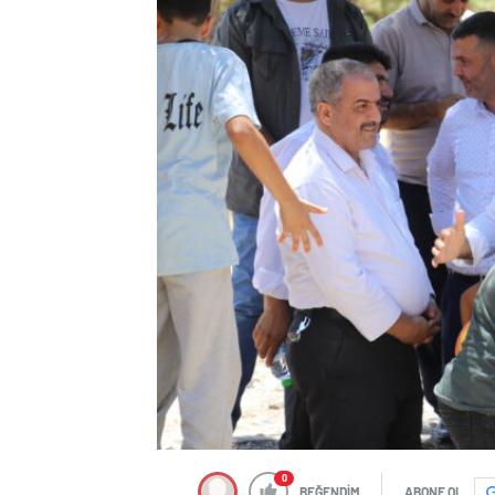
0
BEĞENDİM
ABONE OL