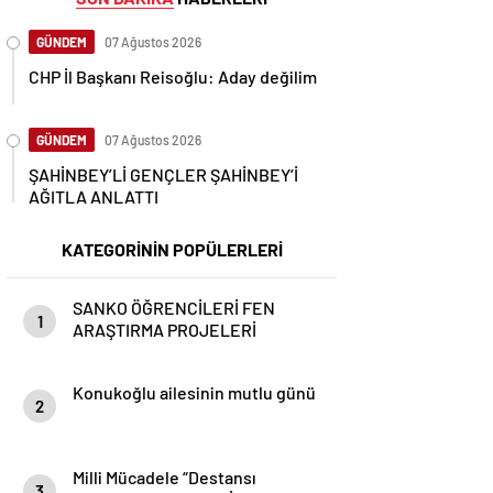
GÜNDEM
07 Ağustos 2026
CHP İl Başkanı Reisoğlu: Aday değilim
GÜNDEM
07 Ağustos 2026
ŞAHİNBEY’Lİ GENÇLER ŞAHİNBEY’İ
AĞITLA ANLATTI
KATEGORİNİN POPÜLERLERİ
SANKO ÖĞRENCİLERİ FEN
1
ARAŞTIRMA PROJELERİ
YARIŞMASINDA TÜRKİYE
BİRİNCİSİ OLDU
Konukoğlu ailesinin mutlu günü
2
Milli Mücadele “Destansı
3