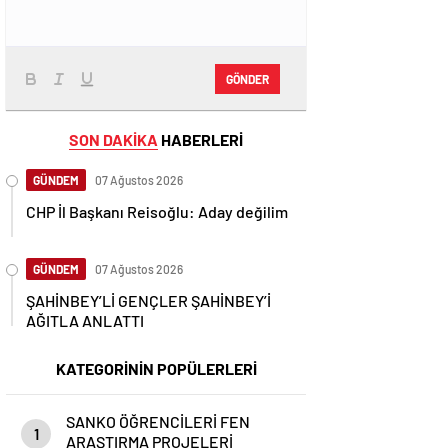
GÖNDER
SON DAKİKA
HABERLERİ
GÜNDEM
07 Ağustos 2026
CHP İl Başkanı Reisoğlu: Aday değilim
GÜNDEM
07 Ağustos 2026
ŞAHİNBEY’Lİ GENÇLER ŞAHİNBEY’İ
AĞITLA ANLATTI
KATEGORİNİN POPÜLERLERİ
SANKO ÖĞRENCİLERİ FEN
1
ARAŞTIRMA PROJELERİ