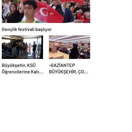
Gençlik festivali başlıyor
Büyükşehir, KSÜ
-GAZİANTEP
Öğrencilerine Katı
BÜYÜKŞEHİR, ÇOK
Atık Yönetim
YÖNLÜ
Süreçlerini Tanıttı
ÇALIŞMALARIYLA
YOĞUN BİR HAFTAYI
GERİDE BIRAKTI