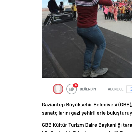
0
BEĞENDİM
ABONE OL
Gaziantep Büyükşehir Belediyesi (GBB),
sanatçılarını gazi şehirlilerle buluşturu
GBB Kültür Turizm Daire Başkanlığı tar