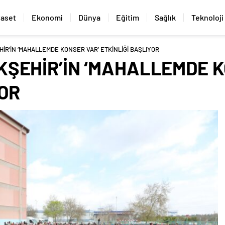
yaset
Ekonomi
Dünya
Eğitim
Sağlık
Teknoloji
İR’İN ‘MAHALLEMDE KONSER VAR’ ETKİNLİĞİ BAŞLIYOR
ŞEHİR’İN ‘MAHALLEMDE K
YOR