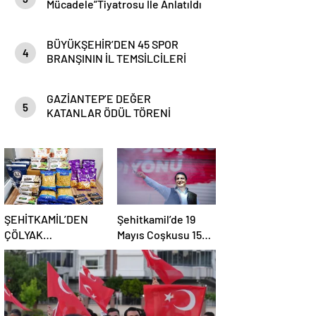
Mücadele”Tiyatrosu İle Anlatıldı
BÜYÜKŞEHİR’DEN 45 SPOR
4
BRANŞININ İL TEMSİLCİLERİ
İÇİN BİSİKLET DAĞITIM TÖRENİ
VE SÖYLEŞİ
GAZİANTEP’E DEĞER
5
KATANLAR ÖDÜL TÖRENİ
ŞEHİTKAMİL’DEN
Şehitkamil’de 19
ÇÖLYAK
Mayıs Coşkusu 15
HASTALARINA
Bin Gencin Katıldığı
BAYRAM ÖNCESİ
Festival!
GLÜTENSİZ
DESTEK