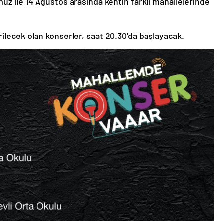
uz ile 14 Ağustos arasında kentin farklı mahallelerinde
rilecek olan konserler, saat 20.30’da başlayacak.