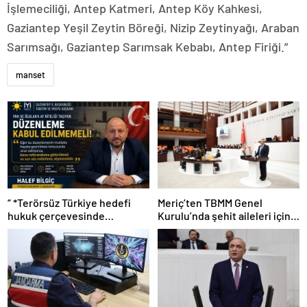
İşlemeciliği, Antep Katmeri, Antep Köy Kahkesi,
Gaziantep Yeşil Zeytin Böreği, Nizip Zeytinyağı, Araban
Sarımsağı, Gaziantep Sarımsak Kebabı, Antep Firiği.”
manset
“ *Terörsüz Türkiye hedefi
Meriç’ten TBMM Genel
hukuk çerçevesinde
Kurulu’nda şehit aileleri için
yürütülmeli”*
çağrı