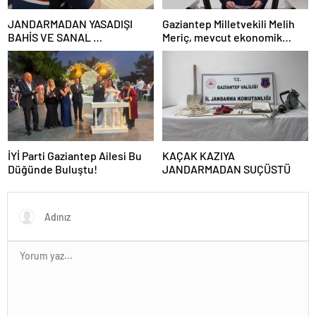
JANDARMADAN YASADIŞI
Gaziantep Milletvekili Melih
BAHİS VE SANAL
Meriç, mevcut ekonomik
DOLANDIRICILARA GEÇİT
koşullarda dar gelirli
YOK
vatandaşların konut sahibi
olmasının neredeyse
imkânsız
İYİ Parti Gaziantep Ailesi Bu
KAÇAK KAZIYA
Düğünde Buluştu!
JANDARMADAN SUÇÜSTÜ