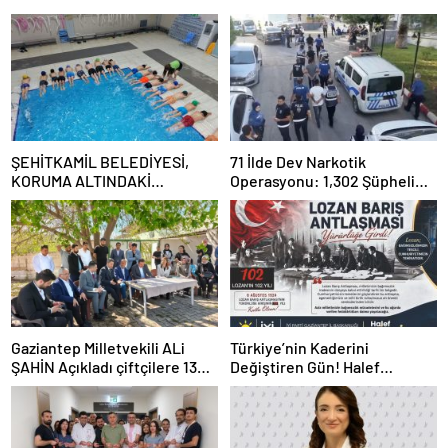
ŞEHİTKAMİL BELEDİYESİ,
71 İlde Dev Narkotik
KORUMA ALTINDAKİ
Operasyonu: 1,302 Şüpheli
ÇOCUKLARI SPORLA
Yakalandı, 844 Tutuklama
BULUŞTURUYOR
Gaziantep Milletvekili ALi
Türkiye’nin Kaderini
ŞAHİN Açıkladı çiftçilere 132
Değiştiren Gün! Halef
Milyon TL acil destek!
Bilgiç’ten Lozan’ın Yıl
Dönümünde Anlamlı Mesaj!