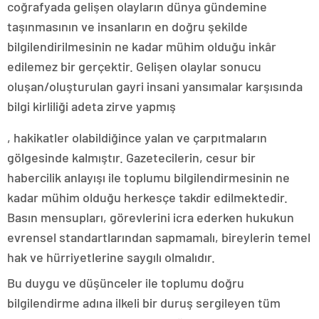
coğrafyada gelişen olayların dünya gündemine
taşınmasının ve insanların en doğru şekilde
bilgilendirilmesinin ne kadar mühim olduğu inkâr
edilemez bir gerçektir. Gelişen olaylar sonucu
oluşan/oluşturulan gayri insani yansımalar karşısında
bilgi kirliliği adeta zirve yapmış
clomid
, hakikatler olabildiğince yalan ve çarpıtmaların
50
mg
gölgesinde kalmıştır. Gazetecilerin, cesur bir
kaufen
habercilik anlayışı ile toplumu bilgilendirmesinin ne
kadar mühim olduğu herkesçe takdir edilmektedir.
Basın mensupları, görevlerini icra ederken hukukun
evrensel standartlarından sapmamalı, bireylerin temel
hak ve hürriyetlerine saygılı olmalıdır.
Bu duygu ve düşünceler ile toplumu doğru
bilgilendirme adına ilkeli bir duruş sergileyen tüm