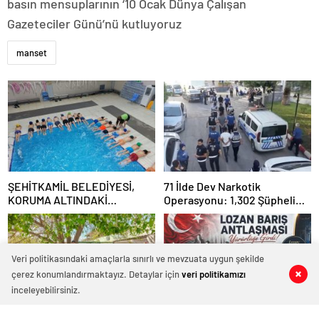
basın mensuplarının ‘10 Ocak Dünya Çalışan
Gazeteciler Günü’nü kutluyoruz
manset
ŞEHİTKAMİL BELEDİYESİ,
71 İlde Dev Narkotik
KORUMA ALTINDAKİ
Operasyonu: 1,302 Şüpheli
ÇOCUKLARI SPORLA
Yakalandı, 844 Tutuklama
BULUŞTURUYOR
Veri politikasındaki amaçlarla sınırlı ve mevzuata uygun şekilde
çerez konumlandırmaktayız. Detaylar için
veri politikamızı
0
0
0
0
inceleyebilirsiniz.
Gaziantep Milletvekili ALi
Türkiye’nin Kaderini