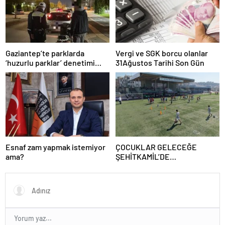
Gaziantep’te parklarda
Vergi ve SGK borcu olanlar
‘huzurlu parklar’ denetimi
31Ağustos Tarihi Son Gün
yapıldı.
Esnaf zam yapmak istemiyor
ÇOCUKLAR GELECEĞE
ama?
ŞEHİTKAMİL’DE
HAZIRLANIYOR