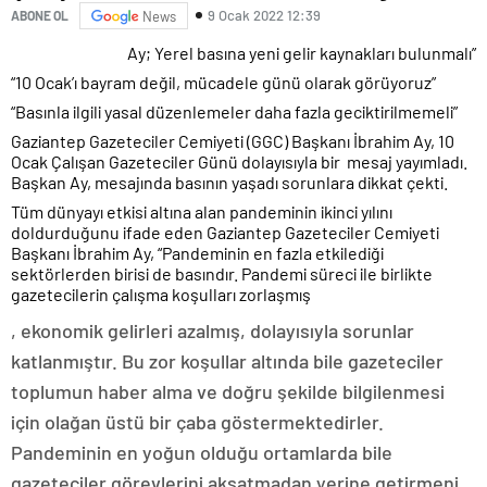
9 Ocak 2022 12:39
ABONE OL
News
Ay; Yerel basına yeni gelir kaynakları bulunmalı”
“10 Ocak’ı bayram değil, mücadele günü olarak görüyoruz”
“Basınla ilgili yasal düzenlemeler daha fazla geciktirilmemeli”
Gaziantep Gazeteciler Cemiyeti (GGC) Başkanı İbrahim Ay, 10
Ocak Çalışan Gazeteciler Günü dolayısıyla bir mesaj yayımladı.
Başkan Ay, mesajında basının yaşadı sorunlara dikkat çekti.
Tüm dünyayı etkisi altına alan pandeminin ikinci yılını
doldurduğunu ifade eden Gaziantep Gazeteciler Cemiyeti
Başkanı İbrahim Ay, “Pandeminin en fazla etkilediği
sektörlerden birisi de basındır. Pandemi süreci ile birlikte
gazetecilerin çalışma koşulları zorlaşmış
Comprar
, ekonomik gelirleri azalmış, dolayısıyla sorunlar
cipro
katlanmıştır. Bu zor koşullar altında bile gazeteciler
Sin
Receta
toplumun haber alma ve doğru şekilde bilgilenmesi
için olağan üstü bir çaba göstermektedirler.
Pandeminin en yoğun olduğu ortamlarda bile
gazeteciler görevlerini aksatmadan yerine getirmeni