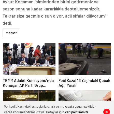
Aykut Kocaman isimlerinden birini getirmeniz ve
sezon sonuna kadar kararlılıkla desteklemenizdir.
Tekrar size geçmiş olsun diyor, acil şifalar diliyorum”
dedi.
manset
TBMM Adalet Komisyonu’nda
Feci Kaza! 13 Yaşındaki Çocuk
Konuşan AK Parti Grup
Ağır Yaralı
Başkanvekili Abdulhamit Gül:
“Kanun Teklifi Milletimizin
Teklifidir”
Veri politikasındaki amaçlarla sınırlı ve mevzuata uygun şekilde
çerez konumlandırmaktayız. Detaylar için
veri politikamızı
0
0
0
0