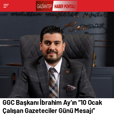
GGC Başkanı İbrahim Ay’ın “10 Ocak
Çalışan Gazeteciler Günü Mesajı”