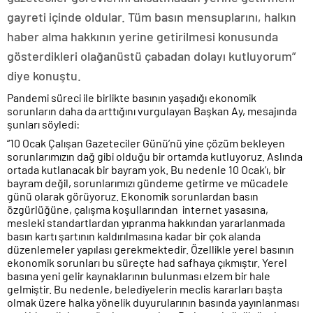
gayreti içinde oldular. Tüm basın mensuplarını, halkın
haber alma hakkının yerine getirilmesi konusunda
gösterdikleri olağanüstü çabadan dolayı kutluyorum”
diye konuştu.
Pandemi süreci ile birlikte basının yaşadığı ekonomik
sorunların daha da arttığını vurgulayan Başkan Ay, mesajında
şunları söyledi:
“10 Ocak Çalışan Gazeteciler Günü’nü yine çözüm bekleyen
sorunlarımızın dağ gibi olduğu bir ortamda kutluyoruz. Aslında
ortada kutlanacak bir bayram yok. Bu nedenle 10 Ocak’ı, bir
bayram değil, sorunlarımızı gündeme getirme ve mücadele
günü olarak görüyoruz. Ekonomik sorunlardan basın
özgürlüğüne, çalışma koşullarından internet yasasına,
mesleki standartlardan yıpranma hakkından yararlanmada
basın kartı şartının kaldırılmasına kadar bir çok alanda
düzenlemeler yapılası gerekmektedir. Özellikle yerel basının
ekonomik sorunları bu süreçte had safhaya çıkmıştır. Yerel
basına yeni gelir kaynaklarının bulunması elzem bir hale
gelmiştir. Bu nedenle, belediyelerin meclis kararları başta
olmak üzere halka yönelik duyurularının basında yayınlanması