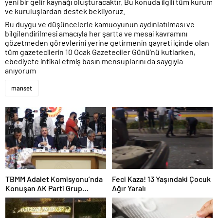
yeni bir gelir kaynağı oluşturacaktır. Bu konuda ilgili tüm kurum
ve kuruluşlardan destek bekliyoruz.
Bu duygu ve düşüncelerle kamuoyunun aydınlatılması ve
bilgilendirilmesi amacıyla her şartta ve mesai kavramını
gözetmeden görevlerini yerine getirmenin gayreti içinde olan
tüm gazetecilerin 10 Ocak Gazeteciler Günü’nü kutlarken,
ebediyete intikal etmiş basın mensuplarını da saygıyla
anıyorum
manset
TBMM Adalet Komisyonu’nda
Feci Kaza! 13 Yaşındaki Çocuk
Konuşan AK Parti Grup
Ağır Yaralı
Başkanvekili Abdulhamit Gül:
“Kanun Teklifi Milletimizin
Teklifidir”