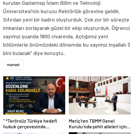
kurulan Gaziantep İslam Bilim ve Teknoloji
Üniversitesi’nin kurucu Rektörlük görevine geldik.
Sıfırdan yeni bir kadro oluşturduk. Çok zor bir süreçte
imkanları zorlayarak güzel bir ekip oluşturduk. Öğrenci
sayımız şuanda 1800 civarında. Açtığımız yeni
bölümlerle önümüzdeki dönemde bu sayımız inşallah 3
bini bulacak” diye konuştu.
manset
“ *Terörsüz Türkiye hedefi
Meriç’ten TBMM Genel
hukuk çerçevesinde
Kurulu’nda şehit aileleri için
yürütülmeli”*
çağrı