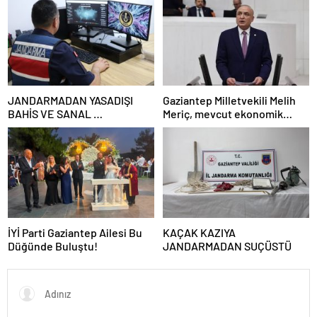
JANDARMADAN YASADIŞI
Gaziantep Milletvekili Melih
BAHİS VE SANAL
Meriç, mevcut ekonomik
DOLANDIRICILARA GEÇİT
koşullarda dar gelirli
YOK
vatandaşların konut sahibi
olmasının neredeyse
imkânsız
İYİ Parti Gaziantep Ailesi Bu
KAÇAK KAZIYA
Düğünde Buluştu!
JANDARMADAN SUÇÜSTÜ