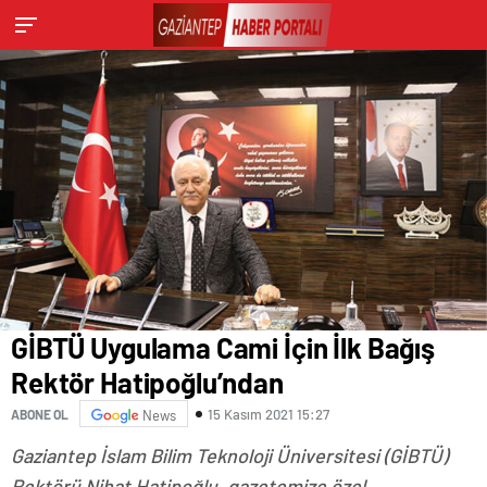
GİBTÜ Uygulama Cami İçin İlk Bağış
Rektör Hatipoğlu’ndan
15 Kasım 2021 15:27
ABONE OL
News
Gaziantep İslam Bilim Teknoloji Üniversitesi (GİBTÜ)
Rektörü Nihat Hatipoğlu, gazetemize özel