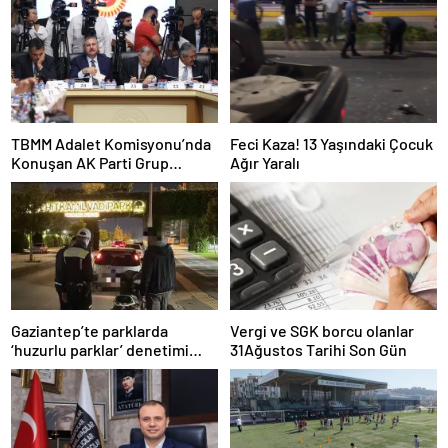
TBMM Adalet Komisyonu’nda
Feci Kaza! 13 Yaşındaki Çocuk
Konuşan AK Parti Grup
Ağır Yaralı
Başkanvekili Abdulhamit Gül:
“Kanun Teklifi Milletimizin
Teklifidir”
Gaziantep’te parklarda
Vergi ve SGK borcu olanlar
‘huzurlu parklar’ denetimi
31Ağustos Tarihi Son Gün
yapıldı.