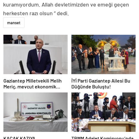
kuramıyordum. Allah devletimizden ve emeği geçen
herkesten razı olsun ” dedi.
manset
Gaziantep Milletvekili Melih
İYİ Parti Gaziantep Ailesi Bu
Meriç, mevcut ekonomik
Düğünde Buluştu!
koşullarda dar gelirli
vatandaşların konut sahibi
olmasının neredeyse
imkânsız
KAÇAK KAZIYA
TBMM Adalet Komisyonu’nda