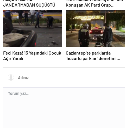
JANDARMADAN SUÇÜSTÜ
Konuşan AK Parti Grup
Başkanvekili Abdulhamit Gül:
“Kanun Teklifi Milletimizin
Teklifidir”
Feci Kaza! 13 Yaşındaki Çocuk
Gaziantep’te parklarda
Ağır Yaralı
‘huzurlu parklar’ denetimi
yapıldı.