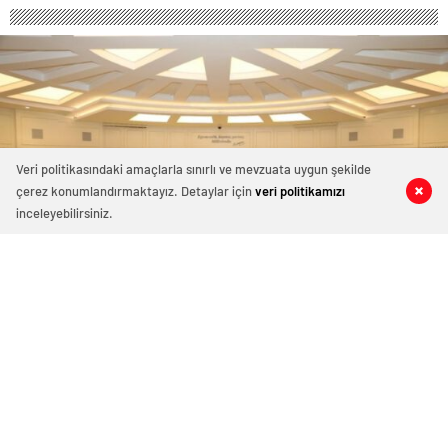
Veri politikasındaki amaçlarla sınırlı ve mevzuata uygun şekilde
çerez konumlandırmaktayız. Detaylar için
veri politikamızı
0
0
0
0
inceleyebilirsiniz.
Akıllı Şehirler Master Planı Toplantısı
Yapıldı
6 Kasım 2021 12:51
ABONE OL
News