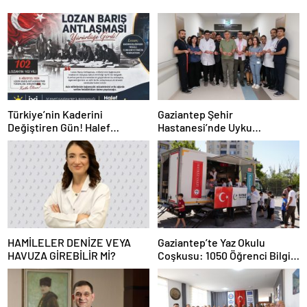
Türkiye’nin Kaderini
Gaziantep Şehir
Değiştiren Gün! Halef
Hastanesi’nde Uyku
Bilgiç’ten Lozan’ın Yıl
Bozuklukları Laboratuvarı
Dönümünde Anlamlı Mesaj!
Hizmete Açıldı
HAMİLELER DENİZE VEYA
Gaziantep’te Yaz Okulu
HAVUZA GİREBİLİR Mİ?
Coşkusu: 1050 Öğrenci Bilgi,
Değer ve Kardeşlik İkliminde
Buluştu