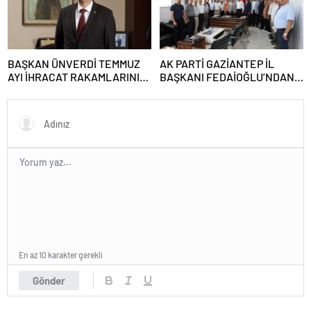
BAŞKAN ÜNVERDİ TEMMUZ
AK PARTİ GAZİANTEP İL
AYI İHRACAT RAKAMLARINI
BAŞKANI FEDAİOĞLU’NDAN
DEĞERLENDİRDİ
SİVİL TOPLUM
KURULUŞLARINA ZİYARET
En az 10 karakter gerekli
Gönder