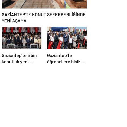
GAZİANTEP’TE KONUT SEFERBERLİĞİNDE
YENİ AŞAMA
Gaziantep’te 5 bin
Gaziantep’te
konutluk yeni
öğrencilere bisiklet
etabın temeli atıldı
desteği