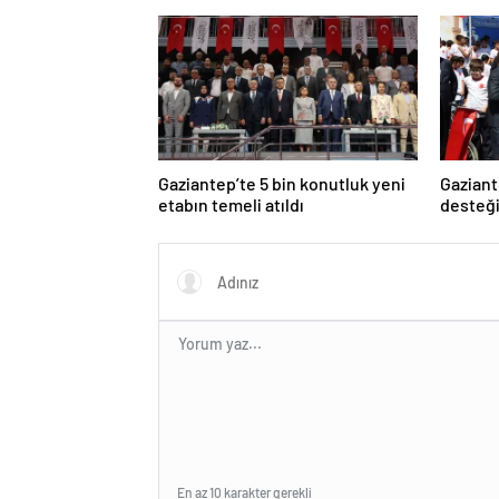
Gaziantep’te 5 bin konutluk yeni
Gaziant
etabın temeli atıldı
desteğ
En az 10 karakter gerekli