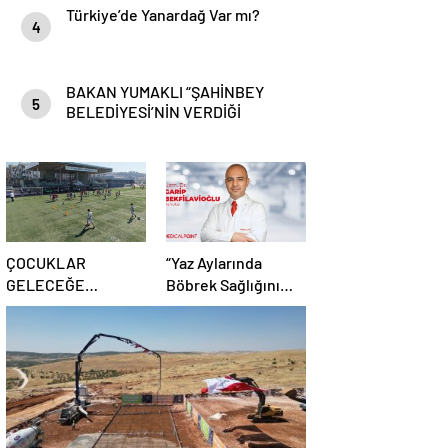
Türkiye’de Yanardağ Var mı?
4
BAKAN YUMAKLI “ŞAHİNBEY
5
BELEDİYESİ’NİN VERDİĞİ
DESTEKLER BİZLER İÇİN ÇOK
ÖNEMLİ”
ÇOCUKLAR
“Yaz Aylarında
GELECEĞE
Böbrek Sağlığını
ŞEHİTKAMİL’DE
Korumak İçin Sıvı
HAZIRLANIYOR
Tüketimine Dikkat”