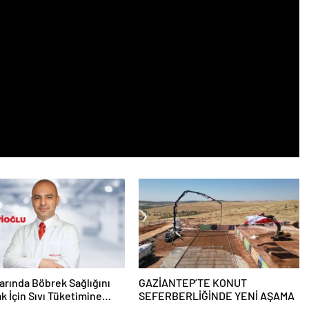
larında Böbrek Sağlığını
GAZİANTEP’TE KONUT
 İçin Sıvı Tüketimine
SEFERBERLİĞİNDE YENİ AŞAMA