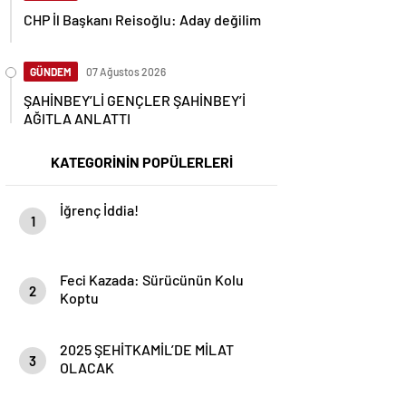
CHP İl Başkanı Reisoğlu: Aday değilim
GÜNDEM
07 Ağustos 2026
ŞAHİNBEY’Lİ GENÇLER ŞAHİNBEY’İ
AĞITLA ANLATTI
KATEGORİNİN POPÜLERLERİ
İğrenç İddia!
1
Feci Kazada: Sürücünün Kolu
2
Koptu
2025 ŞEHİTKAMİL’DE MİLAT
3
OLACAK