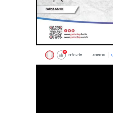
0
BEĞENDİM
ABONE OL