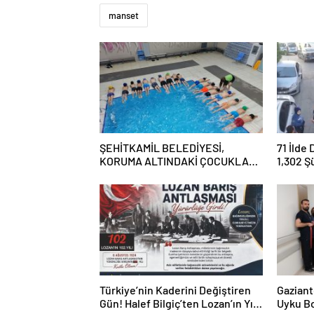
manset
ŞEHİTKAMİL BELEDİYESİ,
71 İlde
KORUMA ALTINDAKİ ÇOCUKLARI
1,302 Ş
SPORLA BULUŞTURUYOR
Tutukl
Türkiye’nin Kaderini Değiştiren
Gaziant
Gün! Halef Bilgiç’ten Lozan’ın Yıl
Uyku Bo