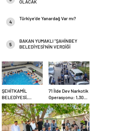
OLACAK
Türkiye’de Yanardağ Var mı?
4
BAKAN YUMAKLI “ŞAHİNBEY
5
BELEDİYESİ’NİN VERDİĞİ
DESTEKLER BİZLER İÇİN ÇOK
ÖNEMLİ”
ŞEHİTKAMİL
71 İlde Dev Narkotik
BELEDİYESİ,
Operasyonu: 1,302
KORUMA ALTINDAKİ
Şüpheli Yakalandı,
ÇOCUKLARI
844 Tutuklama
SPORLA
BULUŞTURUYOR