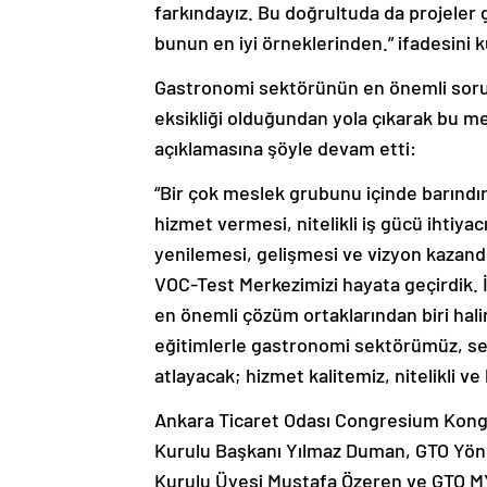
farkındayız. Bu doğrultuda da projeler 
bunun en iyi örneklerinden.” ifadesini k
Gastronomi sektörünün en önemli sorunla
eksikliği olduğundan yola çıkarak bu mer
açıklamasına şöyle devam etti:
“Bir çok meslek grubunu içinde barınd
hizmet vermesi, nitelikli iş gücü ihtiyac
yenilemesi, gelişmesi ve vizyon kazand
VOC-Test Merkezimizi hayata geçirdik. 
en önemli çözüm ortaklarından biri hal
eğitimlerle gastronomi sektörümüz, se
atlayacak; hizmet kalitemiz, nitelikli v
Ankara Ticaret Odası Congresium Kon
Kurulu Başkanı Yılmaz Duman, GTO Yön
Kurulu Üyesi Mustafa Özeren ve GTO MY