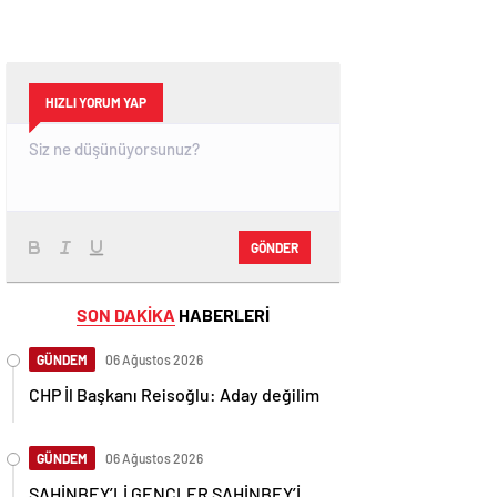
HIZLI YORUM YAP
GÖNDER
SON DAKİKA
HABERLERİ
GÜNDEM
06 Ağustos 2026
CHP İl Başkanı Reisoğlu: Aday değilim
GÜNDEM
06 Ağustos 2026
ŞAHİNBEY’Lİ GENÇLER ŞAHİNBEY’İ