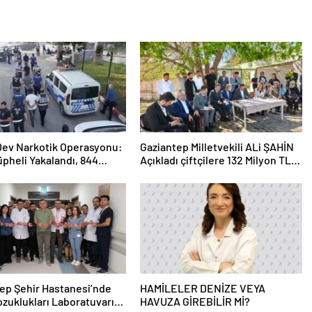
 Dev Narkotik Operasyonu:
Gaziantep Milletvekili ALi ŞAHİN
üpheli Yakalandı, 844
Açıkladı çiftçilere 132 Milyon TL
ama
acil destek!
ep Şehir Hastanesi’nde
HAMİLELER DENİZE VEYA
zuklukları Laboratuvarı
HAVUZA GİREBİLİR Mİ?