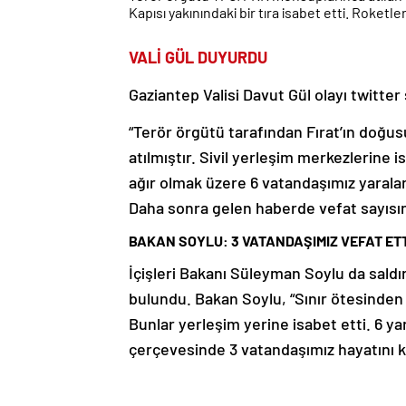
Kapısı yakınındaki bir tıra isabet etti. Roketl
VALİ GÜL DUYURDU
Gaziantep Valisi Davut Gül olayı twitte
“Terör örgütü tarafından Fırat’ın doğu
atılmıştır. Sivil yerleşim merkezlerine 
ağır olmak üzere 6 vatandaşımız yaralanmı
Daha sonra gelen haberde vefat sayısının 
BAKAN SOYLU: 3 VATANDAŞIMIZ VEFAT ETT
İçişleri Bakanı Süleyman Soylu da saldı
bulundu. Bakan Soylu, “Sınır ötesinden ha
Bunlar yerleşim yerine isabet etti. 6 yara
çerçevesinde 3 vatandaşımız hayatını ka