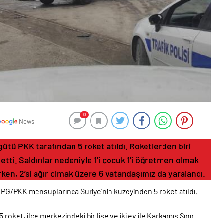
0
News
gütü PKK tarafından 5 roket atıldı. Roketlerden biri
et etti. Saldırılar nedeniyle 1’i çocuk 1’i öğretmen olmak
en, 2’si ağır olmak üzere 6 vatandaşımız da yaralandı.
YPG/PKK mensuplarınca Suriye’nin kuzeyinden 5 roket atıldı,
ket, ilçe merkezindeki bir lise ve iki ev ile Karkamış Sınır