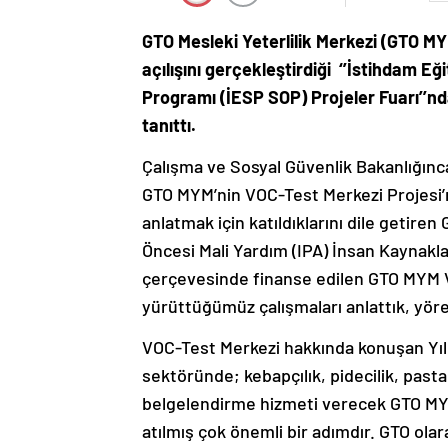
GTO Mesleki Yeterlilik Merkezi (GTO MY
açılışını gerçekleştirdiği ‘’İstihdam E
Programı (İESP SOP) Projeler Fuarı’’nd
tanıttı.
Çalışma ve Sosyal Güvenlik Bakanlığınc
GTO MYM’nin VOC-Test Merkezi Projesi’n
anlatmak için katıldıklarını dile getiren
Öncesi Mali Yardım (IPA) İnsan Kaynakla
çerçevesinde finanse edilen GTO MYM VO
yürüttüğümüz çalışmaları anlattık, yörese
VOC-Test Merkezi hakkında konuşan Yıl
sektöründe; kebapçılık, pidecilik, pastac
belgelendirme hizmeti verecek GTO MY
atılmış çok önemli bir adımdır. GTO ol