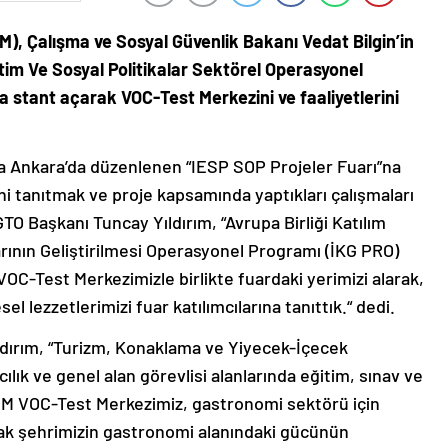
M), Çalışma ve Sosyal Güvenlik Bakanı Vedat Bilgin’in
ğitim Ve Sosyal Politikalar Sektörel Operasyonel
a stant açarak VOC-Test Merkezini ve faaliyetlerini
a Ankara’da düzenlenen “IESP SOP Projeler Fuarı”na
i tanıtmak ve proje kapsamında yaptıkları çalışmaları
 GTO Başkanı Tuncay Yıldırım, “Avrupa Birliği Katılım
rının Geliştirilmesi Operasyonel Programı (İKG PRO)
C-Test Merkezimizle birlikte fuardaki yerimizi alarak,
l lezzetlerimizi fuar katılımcılarına tanıttık.“ dedi.
dırım, “Turizm, Konaklama ve Yiyecek-İçecek
ılık ve genel alan görevlisi alanlarında eğitim, sınav ve
M VOC-Test Merkezimiz, gastronomi sektörü için
arak şehrimizin gastronomi alanındaki gücünün