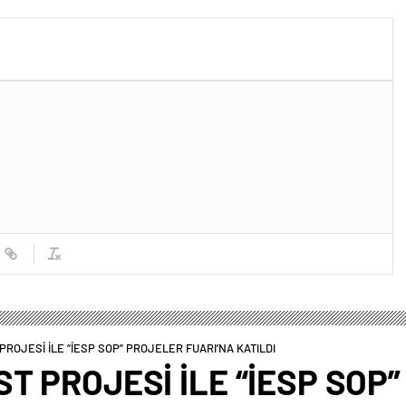
 Açıldı
PROJESİ İLE “İESP SOP” PROJELER FUARI’NA KATILDI
T PROJESİ İLE “İESP SOP