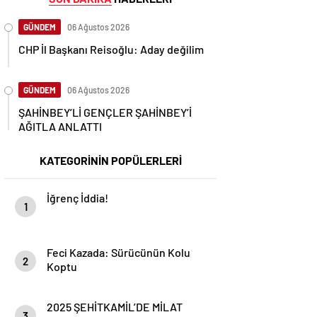
GÜNDEM
06 Ağustos 2026
CHP İl Başkanı Reisoğlu: Aday değilim
GÜNDEM
06 Ağustos 2026
ŞAHİNBEY’Lİ GENÇLER ŞAHİNBEY’İ
AĞITLA ANLATTI
KATEGORİNİN POPÜLERLERİ
İğrenç İddia!
1
Feci Kazada: Sürücünün Kolu
2
Koptu
2025 ŞEHİTKAMİL’DE MİLAT
3