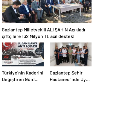
Gaziantep Milletvekili ALi ŞAHİN Açıkladı
çiftçilere 132 Milyon TL acil destek!
Türkiye’nin Kaderini
Gaziantep Şehir
Değiştiren Gün!
Hastanesi’nde Uyku
Halef Bilgiç’ten
Bozuklukları
Lozan’ın Yıl
Laboratuvarı
Dönümünde
Hizmete Açıldı
Anlamlı Mesaj!