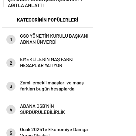
AĞITLA ANLATTI
KATEGORİNİN POPÜLERLERİ
GSO YÖNETİM KURULU BAŞKANI
1
ADNAN ÜNVERDİ
EMEKLİLERİN MAŞ FARKI
2
HESAPLAR YATIYOR
Zamlı emekli maaşları ve maaş
3
farkları bugün hesaplarda
ADANA OSB’NİN
4
SÜRDÜRÜLEBİLİRLİK
HEDEFLERİ
Ocak 2025’te Ekonomiye Damga
5
Vuran Olaylar!