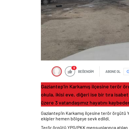
0
BEĞENDİM
ABONE OL
Gaziantep’in Karkamış ilçesine terör ör
okula, ikisi eve, diğeri ise bir tıra isab
üzere 3 vatandaşımız hayatını kaybederk
Gaziantep’in Karkamış ilçesine terör örgütü 
ekipler hemen bölgeye sevk edildi.
Terör örgütü YPG/PKK mensuplarınca atılan 5 ro