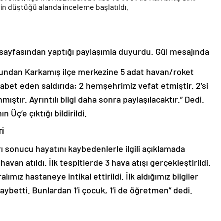
erin düştüğü alanda inceleme başlatıldı.
r sayfasından yaptığı paylaşımla duyurdu. Gül mesajında
sundan Karkamış ilçe merkezine 5 adat havan/roket
isabet eden saldırıda; 2 hemşehrimiz vefat etmiştir. 2’si
ştır. Ayrıntılı bilgi daha sonra paylaşılacaktır.” Dedi.
Üç’e çıktığı bildirildi.
İ
rı sonucu hayatını kaybedenlerle ilgili açıklamada
van atıldı. İlk tespitlerde 3 hava atışı gerçekleştirildi.
lımız hastaneye intikal ettirildi. İlk aldığımız bilgiler
ybetti. Bunlardan 1’i çocuk, 1’i de öğretmen” dedi.