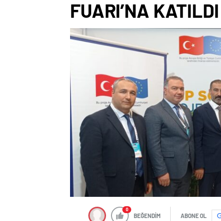
FUARI’NA KATILDI
0
BEĞENDİM
ABONE OL