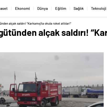
yaset
Ekonomi
Dünya
Eğitim
Sağlık
Teknoloji
den alçak saldırı! “Karkamış’ta okula roket attılar!”
ütünden alçak saldırı! “Ka