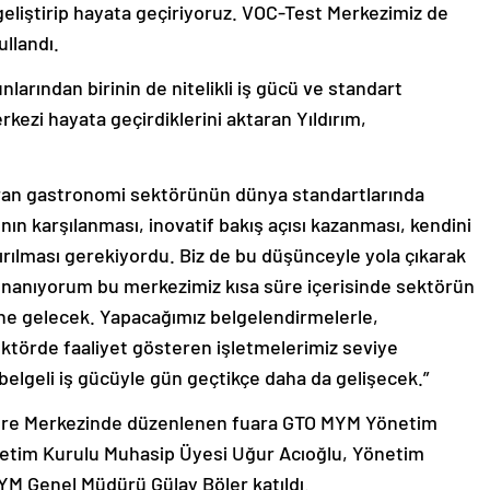
geliştirip hayata geçiriyoruz. VOC-Test Merkezimiz de
ullandı.
rından birinin de nitelikli iş gücü ve standart
kezi hayata geçirdiklerini aktaran Yıldırım,
ıran gastronomi sektörünün dünya standartlarında
ının karşılanması, inovatif bakış açısı kazanması, kendini
ırılması gerekiyordu. Biz de bu düşünceyle yola çıkarak
İnanıyorum bu merkezimiz kısa süre içerisinde sektörün
ine gelecek. Yapacağımız belgelendirmelerle,
ktörde faaliyet gösteren işletmelerimiz seviye
e belgeli iş gücüyle gün geçtikçe daha da gelişecek.”
gre Merkezinde düzenlenen fuara GTO MYM Yönetim
etim Kurulu Muhasip Üyesi Uğur Acıoğlu, Yönetim
M Genel Müdürü Gülay Böler katıldı.