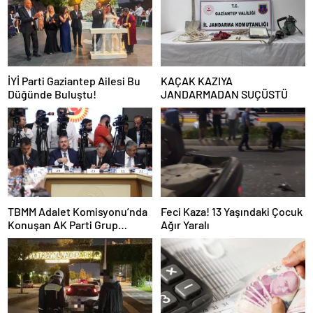
İYİ Parti Gaziantep Ailesi Bu
KAÇAK KAZIYA
Düğünde Buluştu!
JANDARMADAN SUÇÜSTÜ
TBMM Adalet Komisyonu’nda
Feci Kaza! 13 Yaşındaki Çocuk
Konuşan AK Parti Grup
Ağır Yaralı
Başkanvekili Abdulhamit Gül:
“Kanun Teklifi Milletimizin
Teklifidir”