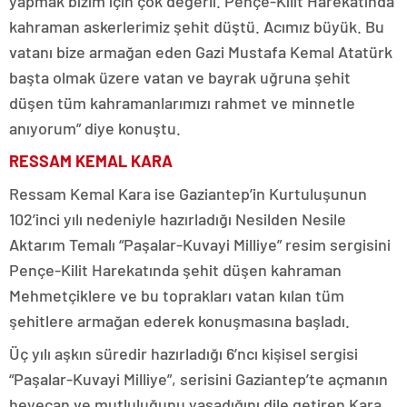
yapmak bizim için çok değerli. Pençe-Kilit Harekatında
kahraman askerlerimiz şehit düştü. Acımız büyük. Bu
vatanı bize armağan eden Gazi Mustafa Kemal Atatürk
başta olmak üzere vatan ve bayrak uğruna şehit
düşen tüm kahramanlarımızı rahmet ve minnetle
anıyorum” diye konuştu.
RESSAM KEMAL KARA
Ressam Kemal Kara ise Gaziantep’in Kurtuluşunun
102’inci yılı nedeniyle hazırladığı Nesilden Nesile
Aktarım Temalı “Paşalar-Kuvayi Milliye” resim sergisini
Pençe-Kilit Harekatında şehit düşen kahraman
Mehmetçiklere ve bu toprakları vatan kılan tüm
şehitlere armağan ederek konuşmasına başladı.
Üç yılı aşkın süredir hazırladığı 6’ncı kişisel sergisi
“Paşalar-Kuvayi Milliye”, serisini Gaziantep’te açmanın
heyecan ve mutluluğunu yaşadığını dile getiren Kara,