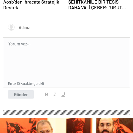
Aosb’den İhracata Stratejik
ŞEHİTKAMİL’E BİR TESİS
Destek
DAHA VALİ ÇEBER: “UMUT
BAŞKAN MARKA OLDU”
En az 10 karakter gerekli
Gönder