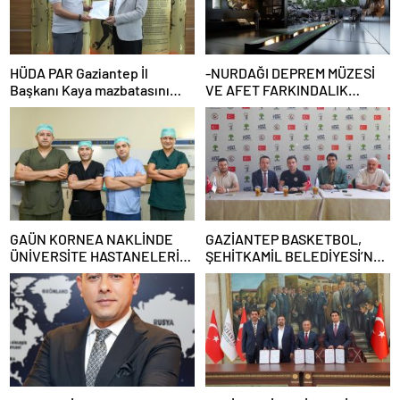
HÜDA PAR Gaziantep İl
-NURDAĞI DEPREM MÜZESİ
Başkanı Kaya mazbatasını
VE AFET FARKINDALIK
alarak göreve başladı
MERKEZİ İÇİN İŞ BİRLİĞİ
PROTOKOLÜ İMZALANDI
GAÜN KORNEA NAKLİNDE
GAZİANTEP BASKETBOL,
ÜNİVERSİTE HASTANELERİ
ŞEHİTKAMİL BELEDİYESİ’NE
ARASINDA İKİNCİ SIRADA
EMANET