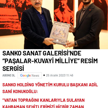
SANKO SANAT GALERİSİ’NDE
“PAŞALAR-KUVAYİ MİLLİYE” RESİM
SERGİSİ
25 Aralık 2023 11:46
ABONE OL
News
SANKO HOLDİNG YÖNETİM KURULU BAŞKANI ADİL
SANİ KONUKOĞLU:
“VATAN TOPRAĞINI KANLARIYLA SULAYAN
KAHRAMAN ŞEHİTLERİMİZİ HİÇBİR ZAMAN