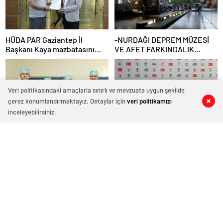
HÜDA PAR Gaziantep İl
-NURDAĞI DEPREM MÜZESİ
Başkanı Kaya mazbatasını
VE AFET FARKINDALIK
alarak göreve başladı
MERKEZİ İÇİN İŞ BİRLİĞİ
PROTOKOLÜ İMZALANDI
Veri politikasındaki amaçlarla sınırlı ve mevzuata uygun şekilde
çerez konumlandırmaktayız. Detaylar için
veri politikamızı
0
0
0
0
inceleyebilirsiniz.
GAÜN KORNEA NAKLİNDE
GAZİANTEP BASKETBOL,
ÜNİVERSİTE HASTANELERİ
ŞEHİTKAMİL BELEDİYESİ’NE
ARASINDA İKİNCİ SIRADA
EMANET