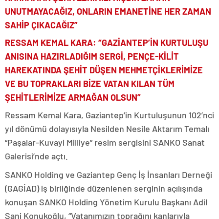
UNUTMAYACAĞIZ, ONLARIN EMANETİNE HER ZAMAN
SAHİP ÇIKACAĞIZ”
RESSAM KEMAL KARA: “GAZİANTEP’İN KURTULUŞU
ANISINA HAZIRLADIĞIM SERGİ, PENÇE-KİLİT
HAREKATINDA ŞEHİT DÜŞEN MEHMETÇİKLERİMİZE
VE BU TOPRAKLARI BİZE VATAN KILAN TÜM
ŞEHİTLERİMİZE ARMAĞAN OLSUN”
Ressam Kemal Kara, Gaziantep’in Kurtuluşunun 102’nci
yıl dönümü dolayısıyla Nesilden Nesile Aktarım Temalı
“Paşalar-Kuvayi Milliye” resim sergisini SANKO Sanat
Galerisi’nde açtı.
SANKO Holding ve Gaziantep Genç İş İnsanları Derneği
(GAGİAD) iş birliğinde düzenlenen serginin açılışında
konuşan SANKO Holding Yönetim Kurulu Başkanı Adil
Sani Konukoğlu, “Vatanımızın toprağını kanlarıyla