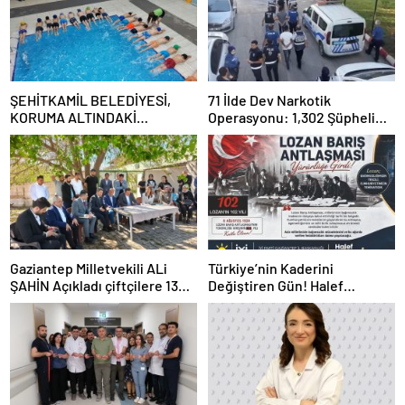
ŞEHİTKAMİL BELEDİYESİ,
71 İlde Dev Narkotik
KORUMA ALTINDAKİ
Operasyonu: 1,302 Şüpheli
ÇOCUKLARI SPORLA
Yakalandı, 844 Tutuklama
BULUŞTURUYOR
Gaziantep Milletvekili ALi
Türkiye’nin Kaderini
ŞAHİN Açıkladı çiftçilere 132
Değiştiren Gün! Halef
Milyon TL acil destek!
Bilgiç’ten Lozan’ın Yıl
Dönümünde Anlamlı Mesaj!