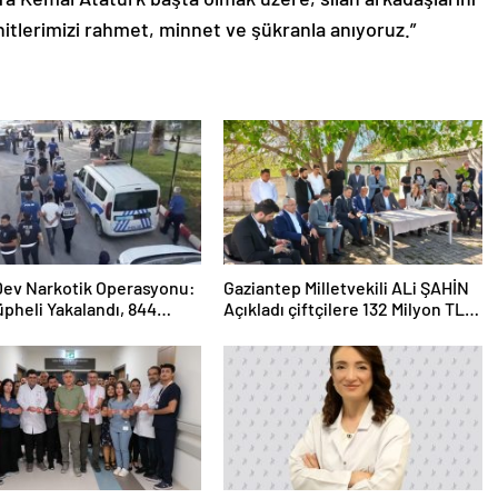
hitlerimizi rahmet, minnet ve şükranla anıyoruz.”
 Dev Narkotik Operasyonu:
Gaziantep Milletvekili ALi ŞAHİN
üpheli Yakalandı, 844
Açıkladı çiftçilere 132 Milyon TL
ama
acil destek!