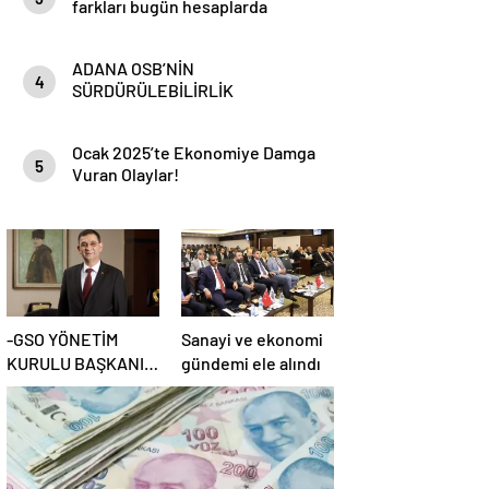
farkları bugün hesaplarda
ADANA OSB’NİN
4
SÜRDÜRÜLEBİLİRLİK
HEDEFLERİ
Ocak 2025’te Ekonomiye Damga
5
Vuran Olaylar!
-GSO YÖNETİM
Sanayi ve ekonomi
KURULU BAŞKANI
gündemi ele alındı
ADNAN ÜNVERDİ: