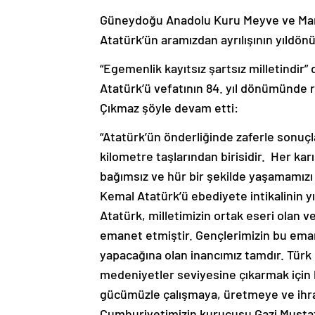
Güneydoğu Anadolu Kuru Meyve ve Mamul
Atatürk’ün aramızdan ayrılışının yıldö
“Egemenlik kayıtsız şartsız milletindir
Atatürk’ü vefatının 84. yıl dönümünde
Çıkmaz şöyle devam etti:
“Atatürk’ün önderliğinde zaferle sonuçl
kilometre taşlarından birisidir. Her karı
bağımsız ve hür bir şekilde yaşamamız
Kemal Atatürk’ü ebediyete intikalinin
Atatürk, milletimizin ortak eseri olan 
emanet etmiştir. Gençlerimizin bu eman
yapacağına olan inancımız tamdır. Türk
medeniyetler seviyesine çıkarmak için
gücümüzle çalışmaya, üretmeye ve ihra
Cumhuriyetimizin kurucusu Gazi Mustaf