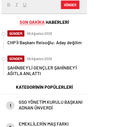
GÖNDER
SON DAKİKA
HABERLERİ
GÜNDEM
06 Ağustos 2026
CHP İl Başkanı Reisoğlu: Aday değilim
GÜNDEM
06 Ağustos 2026
ŞAHİNBEY’Lİ GENÇLER ŞAHİNBEY’İ
AĞITLA ANLATTI
KATEGORİNİN POPÜLERLERİ
GSO YÖNETİM KURULU BAŞKANI
1
ADNAN ÜNVERDİ
EMEKLİLERİN MAŞ FARKI