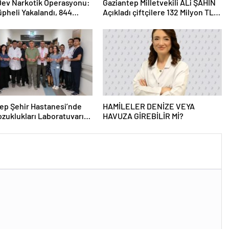
 Dev Narkotik Operasyonu:
Gaziantep Milletvekili ALi ŞAHİN
üpheli Yakalandı, 844
Açıkladı çiftçilere 132 Milyon TL
ama
acil destek!
ep Şehir Hastanesi’nde
HAMİLELER DENİZE VEYA
zuklukları Laboratuvarı
HAVUZA GİREBİLİR Mİ?
 Açıldı