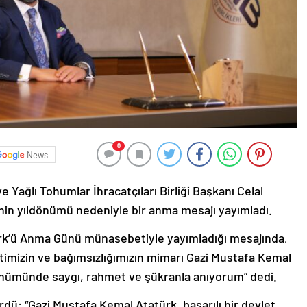
0
News
ağlı Tohumlar İhracatçıları Birliği Başkanı Celal
inin yıldönümü nedeniyle bir anma mesajı yayımladı.
rk’ü Anma Günü münasebetiyle yayımladığı mesajında,
timizin ve bağımsızlığımızın mimarı Gazi Mustafa Kemal
ldönümünde saygı, rahmet ve şükranla anıyorum” dedi.
dü: “Gazi Mustafa Kemal Atatürk, başarılı bir devlet