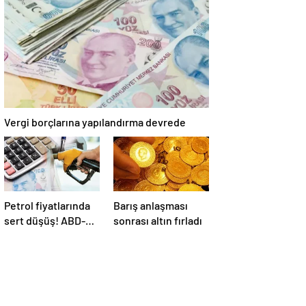
Vergi borçlarına yapılandırma devrede
Petrol fiyatlarında
Barış anlaşması
sert düşüş! ABD-
sonrası altın fırladı
İran anlaşması
sonrası gözler
Hürmüz Boğazı’nda