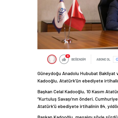
0
BEĞENDİM
ABONE OL
Güneydoğu Anadolu Hububat Bakliyat ve Y
Kadooğlu, Atatürk’ün ebediyete irtihal
Başkan Celal Kadooğlu, 10 Kasım Atatü
“Kurtuluş Savaşı’nın önderi, Cumhuriye
Atatürk’ü ebediyete irtihalinin 84. yı
Başkan Kadooğlu, mesajını şöyle sürdür