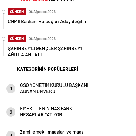
GÜNDEM
06 Ağustos 2026
CHP İl Başkanı Reisoğlu: Aday değilim
GÜNDEM
06 Ağustos 2026
ŞAHİNBEY’Lİ GENÇLER ŞAHİNBEY’İ
AĞITLA ANLATTI
KATEGORİNİN POPÜLERLERİ
GSO YÖNETİM KURULU BAŞKANI
1
ADNAN ÜNVERDİ
EMEKLİLERİN MAŞ FARKI
2
HESAPLAR YATIYOR
Zamlı emekli maaşları ve maaş
3