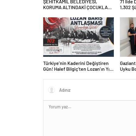
ŞEHİTKAMİL BELEDİYESİ,
71 İlde
KORUMA ALTINDAKİ ÇOCUKLARI
1,302 Ş
SPORLA BULUŞTURUYOR
Tutukl
Türkiye’nin Kaderini Değiştiren
Gaziant
Gün! Halef Bilgiç’ten Lozan’ın Yıl
Uyku Bo
Dönümünde Anlamlı Mesaj!
Hizmete