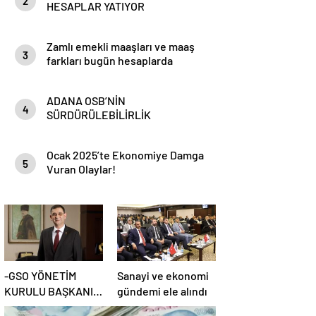
2
HESAPLAR YATIYOR
Zamlı emekli maaşları ve maaş
3
farkları bugün hesaplarda
ADANA OSB’NİN
4
SÜRDÜRÜLEBİLİRLİK
HEDEFLERİ
Ocak 2025’te Ekonomiye Damga
5
Vuran Olaylar!
-GSO YÖNETİM
Sanayi ve ekonomi
KURULU BAŞKANI
gündemi ele alındı
ADNAN ÜNVERDİ: