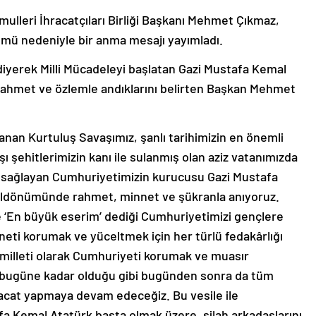
leri İhracatçıları Birliği Başkanı Mehmet Çıkmaz,
nümü nedeniyle bir anma mesajı yayımladı.
” diyerek Milli Mücadeleyi başlatan Gazi Mustafa Kemal
 rahmet ve özlemle andıklarını belirten Başkan Mehmet
anan Kurtuluş Savaşımız, şanlı tarihimizin en önemli
şı şehitlerimizin kanı ile sulanmış olan aziz vatanımızda
ı sağlayan Cumhuriyetimizin kurucusu Gazi Mustafa
 yıldönümünde rahmet, minnet ve şükranla anıyoruz.
ve ‘En büyük eserim’ dediği Cumhuriyetimizi gençlere
eti korumak ve yüceltmek için her türlü fedakârlığı
 milleti olarak Cumhuriyeti korumak ve muasır
 bugüne kadar olduğu gibi bugünden sonra da tüm
cat yapmaya devam edeceğiz. Bu vesile ile
a Kemal Atatürk başta olmak üzere, silah arkadaşlarını