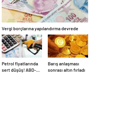
Vergi borçlarına yapılandırma devrede
Petrol fiyatlarında
Barış anlaşması
sert düşüş! ABD-
sonrası altın fırladı
İran anlaşması
sonrası gözler
Hürmüz Boğazı’nda