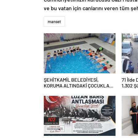
ve bu vatan için canlarını veren tüm şe
manset
ŞEHİTKAMİL BELEDİYESİ,
71 İlde
KORUMA ALTINDAKİ ÇOCUKLARI
1,302 Ş
SPORLA BULUŞTURUYOR
Tutukl