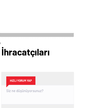
ı
hracatçıları
HIZLI YORUM YAP