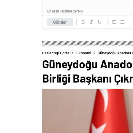
En az 10 karakter gerekli
Gönder
Gaziantep Portal
Ekonomi
Güneydoğu Anadolu Ku
Güneydoğu Anadolu
Birliği Başkanı Çı