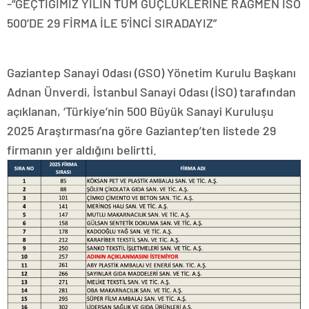
-“GEÇTİĞİMİZ YILIN TÜM GÜÇLÜKLERİNE RAĞMEN İSO
500’DE 29 FİRMA İLE 5’İNCİ SIRADAYIZ”
Gaziantep Sanayi Odası (GSO) Yönetim Kurulu Başkanı
Adnan Ünverdi, İstanbul Sanayi Odası (İSO) tarafından
açıklanan, ‘Türkiye’nin 500 Büyük Sanayi Kuruluşu
2025 Araştırması’na göre Gaziantep’ten listede 29
firmanın yer aldığını belirtti.