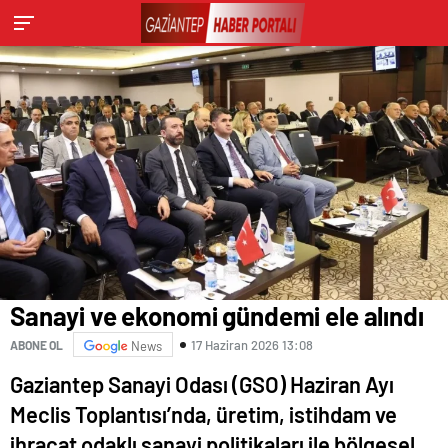
Sanayi ve ekonomi gündemi ele alındı
17 Haziran 2026 13:08
ABONE OL
News
Gaziantep Sanayi Odası (GSO) Haziran Ayı
Meclis Toplantısı’nda, üretim, istihdam ve
ihracat odaklı sanayi politikaları ile bölgesel