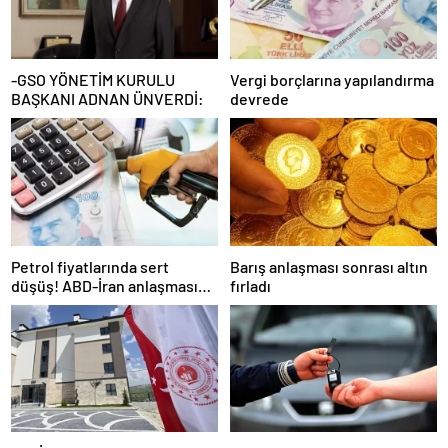
-GSO YÖNETİM KURULU
Vergi borçlarına yapılandırma
BAŞKANI ADNAN ÜNVERDİ:
devrede
Petrol fiyatlarında sert
Barış anlaşması sonrası altın
düşüş! ABD-İran anlaşması
fırladı
sonrası gözler Hürmüz
Boğazı’nda