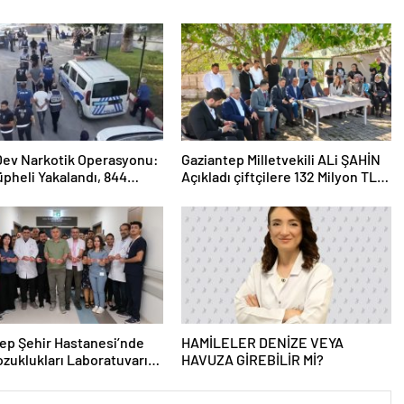
 Dev Narkotik Operasyonu:
Gaziantep Milletvekili ALi ŞAHİN
üpheli Yakalandı, 844
Açıkladı çiftçilere 132 Milyon TL
ama
acil destek!
ep Şehir Hastanesi’nde
HAMİLELER DENİZE VEYA
zuklukları Laboratuvarı
HAVUZA GİREBİLİR Mİ?
 Açıldı