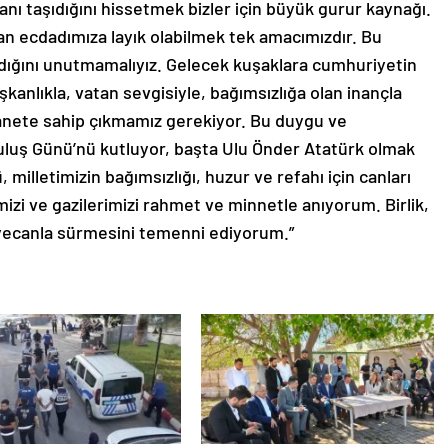
nı taşıdığını hissetmek bizler için büyük gurur kaynağı.
kan ecdadımıza layık olabilmek tek amacımızdır. Bu
ldığını unutmamalıyız. Gelecek kuşaklara cumhuriyetin
şkanlıkla, vatan sevgisiyle, bağımsızlığa olan inançla
manete sahip çıkmamız gerekiyor. Bu duygu ve
luş Günü’nü kutluyor, başta Ulu Önder Atatürk olmak
illetimizin bağımsızlığı, huzur ve refahı için canları
zi ve gazilerimizi rahmet ve minnetle anıyorum. Birlik,
eyecanla sürmesini temenni ediyorum.”