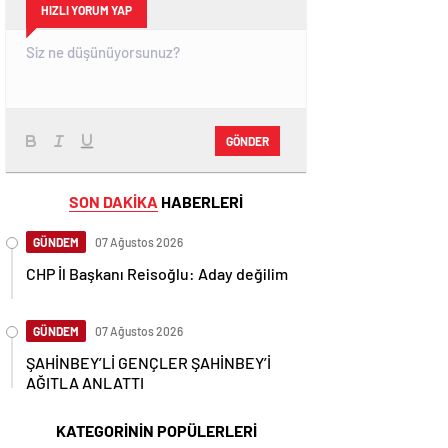
HIZLI YORUM YAP
GÖNDER
SON DAKİKA
HABERLERİ
GÜNDEM
07 Ağustos 2026
CHP İl Başkanı Reisoğlu: Aday değilim
GÜNDEM
07 Ağustos 2026
ŞAHİNBEY’Lİ GENÇLER ŞAHİNBEY’İ
AĞITLA ANLATTI
KATEGORİNİN POPÜLERLERİ