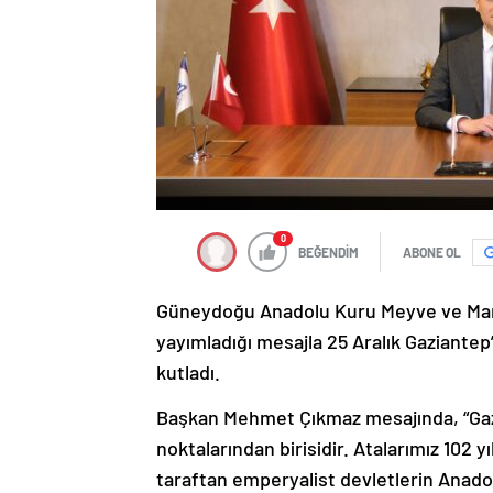
0
BEĞENDİM
ABONE OL
Güneydoğu Anadolu Kuru Meyve ve Mamul
yayımladığı mesajla 25 Aralık Gaziant
kutladı.
Başkan Mehmet Çıkmaz mesajında, “Gaz
noktalarından birisidir. Atalarımız 102 y
taraftan emperyalist devletlerin Anadol