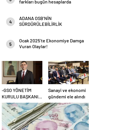
farkları bugün hesaplarda
ADANA OSB’NİN
4
SÜRDÜRÜLEBİLİRLİK
HEDEFLERİ
Ocak 2025’te Ekonomiye Damga
5
Vuran Olaylar!
-GSO YÖNETİM
Sanayi ve ekonomi
KURULU BAŞKANI
gündemi ele alındı
ADNAN ÜNVERDİ: