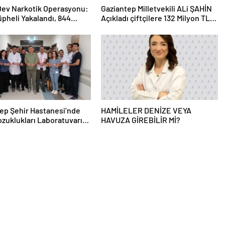
 Dev Narkotik Operasyonu:
Gaziantep Milletvekili ALi ŞAHİN
üpheli Yakalandı, 844
Açıkladı çiftçilere 132 Milyon TL
ama
acil destek!
ep Şehir Hastanesi’nde
HAMİLELER DENİZE VEYA
zuklukları Laboratuvarı
HAVUZA GİREBİLİR Mİ?
 Açıldı