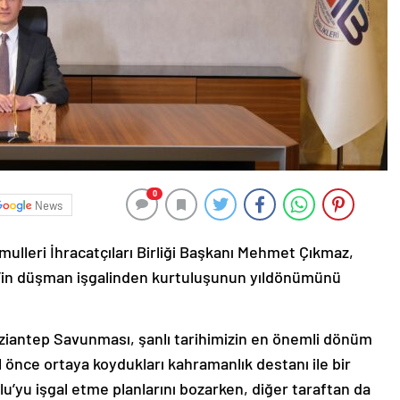
0
News
leri İhracatçıları Birliği Başkanı Mehmet Çıkmaz,
ep’in düşman işgalinden kurtuluşunun yıldönümünü
iantep Savunması, şanlı tarihimizin en önemli dönüm
ıl önce ortaya koydukları kahramanlık destanı ile bir
u’yu işgal etme planlarını bozarken, diğer taraftan da