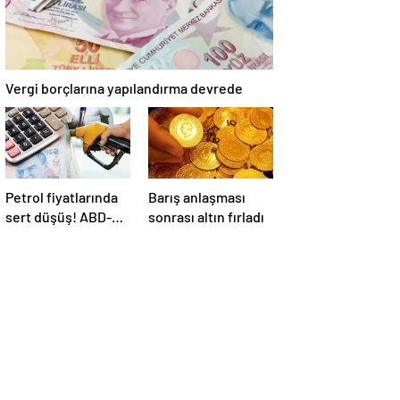
Vergi borçlarına yapılandırma devrede
Petrol fiyatlarında
Barış anlaşması
sert düşüş! ABD-
sonrası altın fırladı
İran anlaşması
sonrası gözler
Hürmüz Boğazı’nda