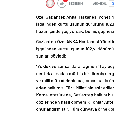
0
BEĞENDİM
ABONE OL
Özel Gaziantep Anka Hastanesi Yönetim
işgalinden kurtuluşunun gururunu 102.k
huzur içinde yaşıyorsak, bu hiç şüphes
Gaziantep Özel ANKA Hastanesi Yönetim
işgalinden kurtuluşunun 102.yıldönümü 
şunları söyledi:
“Yokluk ve zor şartlara rağmen 11 ay bo
destek almadan müthiş bir direniş ser
ve milli mücadelenin başlamasına da ö
eden halkımız, Türk Milletinin esir ed
Kemal Atatürk de, Gaziantep halkını bu 
gözlerinden nasıl öpmem ki, onlar Antep’i
onurlandırmıştır. Tüm dünyaya örnek ol