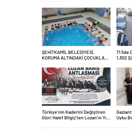
ŞEHİTKAMİL BELEDİYESİ,
71 İlde
KORUMA ALTINDAKİ ÇOCUKLARI
1,302 Ş
SPORLA BULUŞTURUYOR
Tutukl
Türkiye’nin Kaderini Değiştiren
Gaziant
Gün! Halef Bilgiç’ten Lozan’ın Yıl
Uyku Bo
Dönümünde Anlamlı Mesaj!
Hizmete