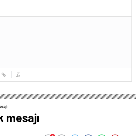
esajı
k mesajı