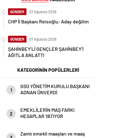
GÜNDEM
07 Ağustos 2026
CHP İl Başkanı Reisoğlu: Aday değilim
GÜNDEM
07 Ağustos 2026
ŞAHİNBEY’Lİ GENÇLER ŞAHİNBEY’İ
AĞITLA ANLATTI
KATEGORİNİN POPÜLERLERİ
GSO YÖNETİM KURULU BAŞKANI
1
ADNAN ÜNVERDİ
EMEKLİLERİN MAŞ FARKI
2
HESAPLAR YATIYOR
Zamlı emekli maaşları ve maaş
3