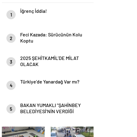
İğrenç İddia!
1
Feci Kazada: Sürücünün Kolu
2
Koptu
2025 ŞEHİTKAMİL’DE MİLAT
3
OLACAK
Türkiye’de Yanardağ Var mı?
4
BAKAN YUMAKLI “ŞAHİNBEY
5
BELEDİYESİ’NİN VERDİĞİ
DESTEKLER BİZLER İÇİN ÇOK
ÖNEMLİ”