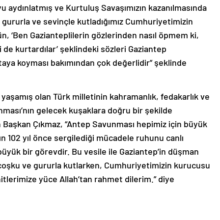
’yu aydınlatmış ve Kurtuluş Savaşımızın kazanılmasında
nı gururla ve sevinçle kutladığımız Cumhuriyetimizin
, ‘Ben Gazianteplilerin gözlerinden nasıl öpmem ki,
yi de kurtardılar’ şeklindeki sözleri Gaziantep
taya koyması bakımından çok değerlidir” şeklinde
yaşamış olan Türk milletinin kahramanlık, fedakarlık ve
ması’nın gelecek kuşaklara doğru bir şekilde
n Başkan Çıkmaz, “Antep Savunması hepimiz için büyük
ın 102 yıl önce sergilediği mücadele ruhunu canlı
üyük bir görevdir. Bu vesile ile Gaziantep’in düşman
oşku ve gururla kutlarken, Cumhuriyetimizin kurucusu
tlerimize yüce Allah’tan rahmet dilerim.” diye