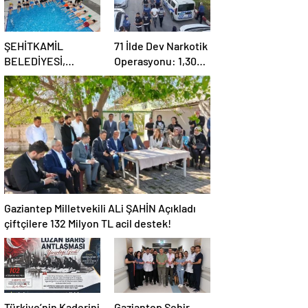
ŞEHİTKAMİL
71 İlde Dev Narkotik
BELEDİYESİ,
Operasyonu: 1,302
KORUMA ALTINDAKİ
Şüpheli Yakalandı,
ÇOCUKLARI
844 Tutuklama
SPORLA
BULUŞTURUYOR
Gaziantep Milletvekili ALi ŞAHİN Açıkladı
çiftçilere 132 Milyon TL acil destek!
Türkiye’nin Kaderini
Gaziantep Şehir