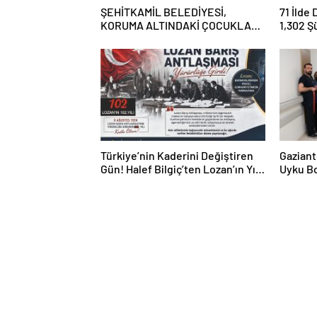
ŞEHİTKAMİL BELEDİYESİ,
71 İlde
KORUMA ALTINDAKİ ÇOCUKLARI
1,302 Ş
SPORLA BULUŞTURUYOR
Tutukl
Türkiye’nin Kaderini Değiştiren
Gaziant
Gün! Halef Bilgiç’ten Lozan’ın Yıl
Uyku Bo
Dönümünde Anlamlı Mesaj!
Hizmete