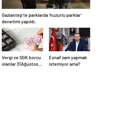
Gaziantep’te parklarda ‘huzurlu parklar’
denetimi yapıldı.
Vergi ve SGK borcu
Esnaf zam yapmak
olanlar 31Ağustos
istemiyor ama?
Tarihi Son Gün