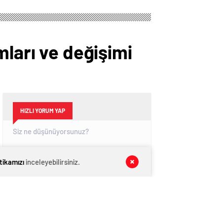
mları ve değişimi
HIZLI YORUM YAP
itikamızı
inceleyebilirsiniz.
GÖNDER
SON DAKİKA
HABERLERİ