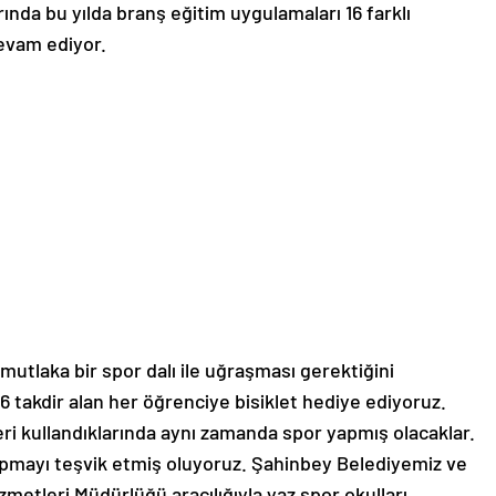
rında bu yılda branş eğitim uygulamaları 16 farklı
evam ediyor.
tlaka bir spor dalı ile uğraşması gerektiğini
6 takdir alan her öğrenciye bisiklet hediye ediyoruz.
tleri kullandıklarında aynı zamanda spor yapmış olacaklar.
apmayı teşvik etmiş oluyoruz. Şahinbey Belediyemiz ve
metleri Müdürlüğü aracılığıyla yaz spor okulları