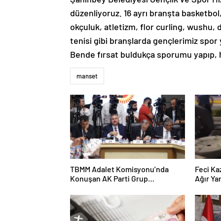
düzenliyoruz. 16 ayrı branşta basketbol
okçuluk, atletizm, flor curling, wushu, 
tenisi gibi branşlarda gençlerimiz spor 
Bende fırsat buldukça sporumu yapıp, 
manset
TBMM Adalet Komisyonu’nda
Feci Ka
Konuşan AK Parti Grup
Ağır Yar
Başkanvekili Abdulhamit Gül:
“Kanun Teklifi Milletimizin
Teklifidir”