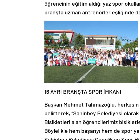
öğrencinin eğitim aldığı yaz spor okulla
branşta uzman antrenörler eşliğinde d
16 AYRI BRANŞTA SPOR İMKANI
Başkan Mehmet Tahmazoğlu, herkesin mu
belirterek, “Şahinbey Belediyesi olarak 
Bisikletleri alan öğrencilerimiz bisikle
Böylelikle hem başarıyı hem de spor y
Şahinbey Belediyesi Gençlik ve Spor Hiz