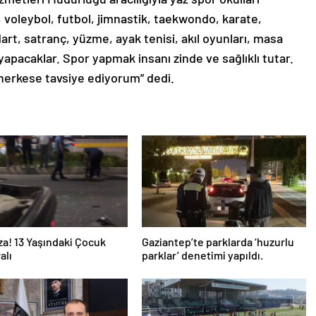
, voleybol, futbol, jimnastik, taekwondo, karate,
dart, satranç, yüzme, ayak tenisi, akıl oyunları, masa
yapacaklar. Spor yapmak insanı zinde ve sağlıklı tutar.
herkese tavsiye ediyorum” dedi.
za! 13 Yaşındaki Çocuk
Gaziantep’te parklarda ‘huzurlu
alı
parklar’ denetimi yapıldı.