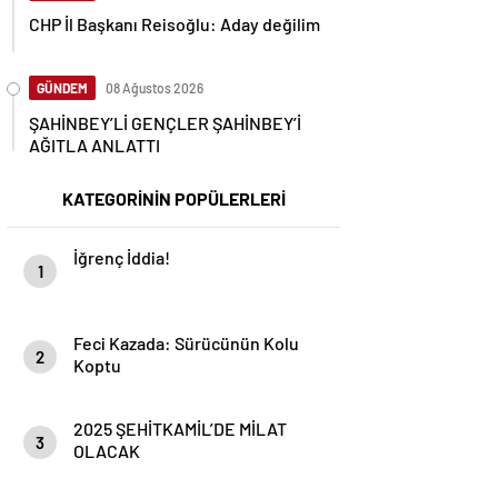
CHP İl Başkanı Reisoğlu: Aday değilim
GÜNDEM
08 Ağustos 2026
ŞAHİNBEY’Lİ GENÇLER ŞAHİNBEY’İ
AĞITLA ANLATTI
KATEGORİNİN POPÜLERLERİ
İğrenç İddia!
1
Feci Kazada: Sürücünün Kolu
2
Koptu
2025 ŞEHİTKAMİL’DE MİLAT
3
OLACAK