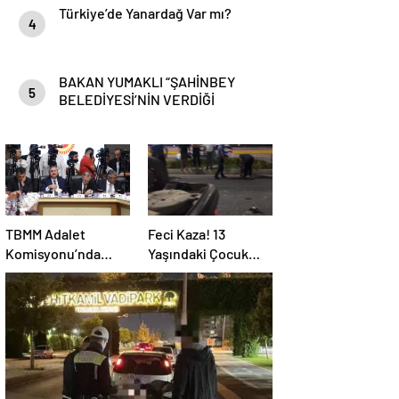
Türkiye’de Yanardağ Var mı?
4
BAKAN YUMAKLI “ŞAHİNBEY
5
BELEDİYESİ’NİN VERDİĞİ
DESTEKLER BİZLER İÇİN ÇOK
ÖNEMLİ”
TBMM Adalet
Feci Kaza! 13
Komisyonu’nda
Yaşındaki Çocuk
Konuşan AK Parti
Ağır Yaralı
Grup Başkanvekili
Abdulhamit Gül:
“Kanun Teklifi
Milletimizin
Teklifidir”