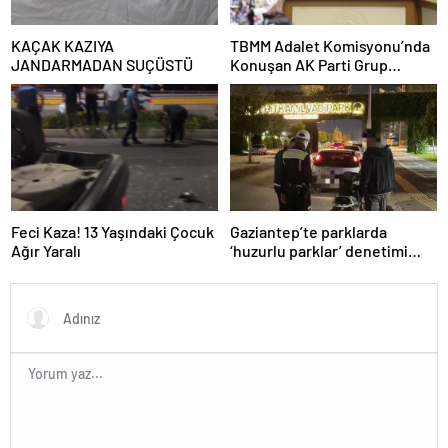
KAÇAK KAZIYA
TBMM Adalet Komisyonu’nda
JANDARMADAN SUÇÜSTÜ
Konuşan AK Parti Grup
Başkanvekili Abdulhamit Gül:
“Kanun Teklifi Milletimizin
Teklifidir”
Feci Kaza! 13 Yaşındaki Çocuk
Gaziantep’te parklarda
Ağır Yaralı
‘huzurlu parklar’ denetimi
yapıldı.