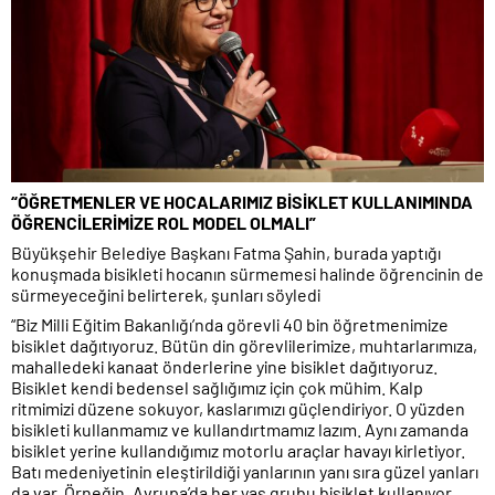
“ÖĞRETMENLER VE HOCALARIMIZ BİSİKLET KULLANIMINDA
ÖĞRENCİLERİMİZE ROL MODEL OLMALI”
Büyükşehir Belediye Başkanı Fatma Şahin, burada yaptığı
konuşmada bisikleti hocanın sürmemesi halinde öğrencinin de
sürmeyeceğini belirterek, şunları söyledi
“Biz Milli Eğitim Bakanlığı’nda görevli 40 bin öğretmenimize
bisiklet dağıtıyoruz. Bütün din görevlilerimize, muhtarlarımıza,
mahalledeki kanaat önderlerine yine bisiklet dağıtıyoruz.
Bisiklet kendi bedensel sağlığımız için çok mühim. Kalp
ritmimizi düzene sokuyor, kaslarımızı güçlendiriyor. O yüzden
bisikleti kullanmamız ve kullandırtmamız lazım. Aynı zamanda
bisiklet yerine kullandığımız motorlu araçlar havayı kirletiyor.
Batı medeniyetinin eleştirildiği yanlarının yanı sıra güzel yanları
da var. Örneğin, Avrupa’da her yaş grubu bisiklet kullanıyor.