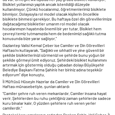
Bisiklet yollarımızı yaptık ancak istenildiği düzeyde
kullanılmıyor. Çünkü hocalarımız, öğretmenlerimiz bisiklete
binmiyor. Dolayısıyla rol model olacak kişilerin öncelikle
bisiklete binmesi gerekiyor. Bu haftaya özel din görevlilerimize
dağıtacağımız bisikletler umarım rol model olacak
hocalarımızın hayatında önemli bir yer tutar. Bisiklet hem
çevreyi temiz tutmamızda hem de bedenimizi sağlıklı tutma
konusunda bize yarar sağlıyor.”
Gaziantep Valisi Kemal Çeber ise Camiler ve Din Görevlileri
Haftası’nı kutlayarak, “Sağlıklı ve sıhhatli ve yine güvenli bir
şekilde bisikletlerinizi sürmenizi ve şehirde bunu yoğun bir
şekilde görmeyi ümit ediyoruz. Şehirdeki bisiklet kullanımını
artırmak için göstermiş olduğu çabadan dolayı Büyükşehir
Belediye Başkanı Fatma Şahin’e her biriniz adına teşekkür
ediyorum” diye konuştu.
İl Müftüsü Hüseyin Hazırlar da Camiler ve Din Görevlileri
Haftası münasebetiyle, şunları aktardı
“Camiler şehre ruh veren mekanlardır. Camiler insana hayat
verir. Şehirlerden bu ruhu çektiğiniz zaman şehirlerde sadece
kuru binalar kalır. O yüzden şehirlere ruh veren yerler
camilerdir.”
Protokol konuşmalarının ardından Başkan Şahin, Vali Çeber, İl