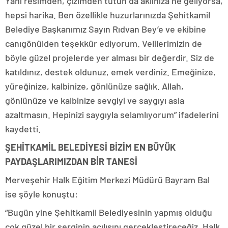
Yani resimden, çizimden tutun da aklınıza ne geliyorsa,
hepsi harika. Ben özellikle huzurlarınızda Şehitkamil
Belediye Başkanımız Sayın Rıdvan Bey’e ve ekibine
canıgönülden teşekkür ediyorum. Velilerimizin de
böyle güzel projelerde yer alması bir değerdir. Siz de
katıldınız, destek oldunuz, emek verdiniz. Emeğinize,
yüreğinize, kalbinize, gönlünüze sağlık. Allah,
gönlünüze ve kalbinize sevgiyi ve saygıyı asla
azaltmasın. Hepinizi saygıyla selamlıyorum” ifadelerini
kaydetti.
ŞEHİTKAMİL BELEDİYESİ BİZİM EN BÜYÜK
PAYDAŞLARIMIZDAN BİR TANESİ
Merveşehir Halk Eğitim Merkezi Müdürü Bayram Bal
ise şöyle konuştu:
“Bugün yine Şehitkamil Belediyesinin yapmış olduğu
çok güzel bir serginin açılışını gerçekleştireceğiz. Halk