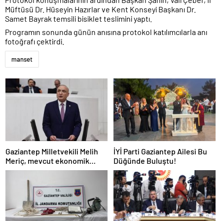
Müftüsü Dr. Hüseyin Hazırlar ve Kent Konseyi Başkanı Dr.
Samet Bayrak temsili bisiklet teslimini yaptı.
Programın sonunda günün anısına protokol katılımcılarla anı
fotoğrafı çektirdi.
manset
Gaziantep Milletvekili Melih
İYİ Parti Gaziantep Ailesi Bu
Meriç, mevcut ekonomik
Düğünde Buluştu!
koşullarda dar gelirli
vatandaşların konut sahibi
olmasının neredeyse
imkânsız