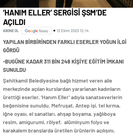
‘HANIM ELLER’ SERGİSİ ŞSM’DE
AÇILDI
12 Ekim 2023 12:14
ABONE OL
News
YAPILAN BİRBİRİNDEN FARKLI ESERLER YOĞUN İLGİ
GÖRDÜ
-BUGÜNE KADAR 311 BİN 248 KİŞİYE EĞİTİM İMKANI
SUNULDU
Şehitkamil Belediyesine bağlı hizmet veren aile
merkezinde açılan kurslardan yararlanan kadınların
ürettiği eserler, ‘Hanım Eller’ adıyla sanatseverlerin
beğenisine sunuldu. Mefruşat, Antep işi, tel kırma,
iğne oyası, el sanatları, ahşap boyama, yağlıboya
resim, amigurumi, rölyef, alüminyum folyo ve
karakalem branşlarda üretilen ürünlerin açılışını,