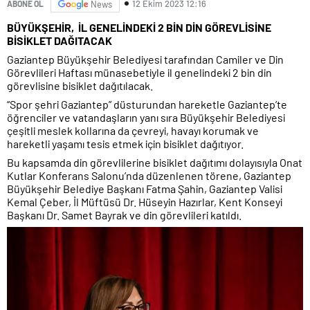
12 Ekim 2023 12:16
ABONE OL
News
BÜYÜKŞEHİR, İL GENELİNDEKİ 2 BİN DİN GÖREVLİSİNE
BİSİKLET DAĞITACAK
Gaziantep Büyükşehir Belediyesi tarafından Camiler ve Din
Görevlileri Haftası münasebetiyle il genelindeki 2 bin din
görevlisine bisiklet dağıtılacak.
“Spor şehri Gaziantep” düsturundan hareketle Gaziantep’te
öğrenciler ve vatandaşların yanı sıra Büyükşehir Belediyesi
çeşitli meslek kollarına da çevreyi, havayı korumak ve
hareketli yaşamı tesis etmek için bisiklet dağıtıyor.
Bu kapsamda din görevlilerine bisiklet dağıtımı dolayısıyla Onat
Kutlar Konferans Salonu’nda düzenlenen törene, Gaziantep
Büyükşehir Belediye Başkanı Fatma Şahin, Gaziantep Valisi
Kemal Çeber, İl Müftüsü Dr. Hüseyin Hazırlar, Kent Konseyi
Başkanı Dr. Samet Bayrak ve din görevlileri katıldı.