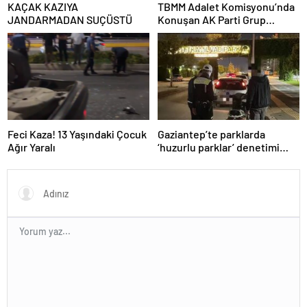
KAÇAK KAZIYA
TBMM Adalet Komisyonu’nda
JANDARMADAN SUÇÜSTÜ
Konuşan AK Parti Grup
Başkanvekili Abdulhamit Gül:
“Kanun Teklifi Milletimizin
Teklifidir”
Feci Kaza! 13 Yaşındaki Çocuk
Gaziantep’te parklarda
Ağır Yaralı
‘huzurlu parklar’ denetimi
yapıldı.