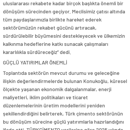
uluslararası rekabete kadar birçok başlıkta önemli bir
dönüşüm sürecinden geçiyor. Meclisimiz çatısı altında
tüm paydaşlarımızla birlikte hareket ederek
sektörümüzün rekabet gücünü artıracak,
sürdürülebilir büyümesini destekleyecek ve ülkemizin
kalkınma hedeflerine katkı sunacak çalışmaları
kararlılıkla sürdüreceğiz” dedi.
GÜÇLÜ YATIRIMLAR ÖNEMLİ
Toplantıda sektörün mevcut durumu ve geleceğine
ilişkin değerlendirmelerde bulunan Konukoğlu, küresel
ölçekte yaşanan ekonomik dalgalanmalar, enerji
maliyetleri, iklim politikaları ve ticaret
düzenlemelerinin üretim modellerini yeniden
şekillendirdiğini belirterek, Türk çimento sektörünün
bu dönüşüm sürecine güçlü yatırımlarla hazırlandığını
ifade etti. TÜRKÇİMENTO verilerine göre 2025 yılında