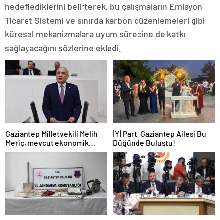
hedeflediklerini belirterek, bu çalışmaların Emisyon
Ticaret Sistemi ve sınırda karbon düzenlemeleri gibi
küresel mekanizmalara uyum sürecine de katkı
sağlayacağını sözlerine ekledi.
Gaziantep Milletvekili Melih
İYİ Parti Gaziantep Ailesi Bu
Meriç, mevcut ekonomik
Düğünde Buluştu!
koşullarda dar gelirli
vatandaşların konut sahibi
olmasının neredeyse
imkânsız