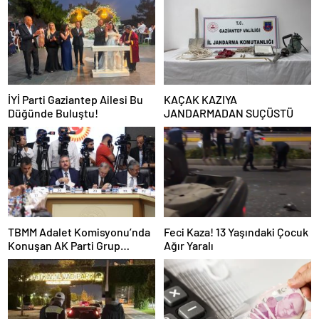
İYİ Parti Gaziantep Ailesi Bu
KAÇAK KAZIYA
Düğünde Buluştu!
JANDARMADAN SUÇÜSTÜ
TBMM Adalet Komisyonu’nda
Feci Kaza! 13 Yaşındaki Çocuk
Konuşan AK Parti Grup
Ağır Yaralı
Başkanvekili Abdulhamit Gül:
“Kanun Teklifi Milletimizin
Teklifidir”