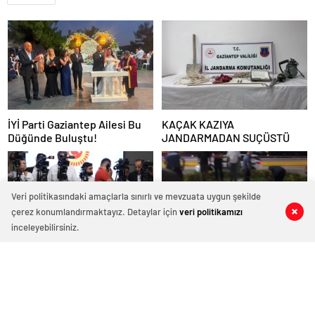
İYİ Parti Gaziantep Ailesi Bu
KAÇAK KAZIYA
Düğünde Buluştu!
JANDARMADAN SUÇÜSTÜ
Veri politikasındaki amaçlarla sınırlı ve mevzuata uygun şekilde
çerez konumlandırmaktayız. Detaylar için
veri politikamızı
0
0
0
0
inceleyebilirsiniz.
TBMM Adalet Komisyonu’nda
Feci Kaza! 13 Yaşındaki Çocuk
Konuşan AK Parti Grup
Ağır Yaralı
Başkanvekili Abdulhamit Gül:
“Kanun Teklifi Milletimizin
Teklifidir”