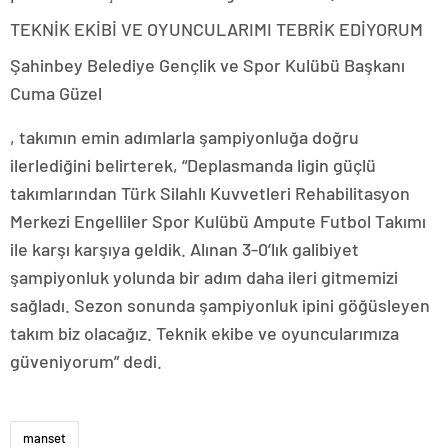
TEKNİK EKİBİ VE OYUNCULARIMI TEBRİK EDİYORUM
Şahinbey Belediye Gençlik ve Spor Kulübü Başkanı
Cuma Güzel
http://himmelsjaeger.de/bilder/deutschland/behandeling/ang
, takımın emin adımlarla şampiyonluğa doğru
pectoris/index.html
ilerlediğini belirterek, “Deplasmanda ligin güçlü
takımlarından Türk Silahlı Kuvvetleri Rehabilitasyon
Merkezi Engelliler Spor Kulübü Ampute Futbol Takımı
ile karşı karşıya geldik. Alınan 3-0’lık galibiyet
şampiyonluk yolunda bir adım daha ileri gitmemizi
sağladı. Sezon sonunda şampiyonluk ipini göğüsleyen
takım biz olacağız. Teknik ekibe ve oyuncularımıza
güveniyorum” dedi.
manset