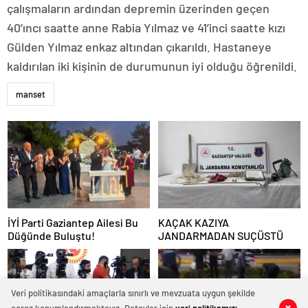
çalışmaların ardından depremin üzerinden geçen
40’ıncı saatte anne Rabia Yılmaz ve 41’inci saatte kızı
Gülden Yılmaz enkaz altından çıkarıldı. Hastaneye
kaldırılan iki kişinin de durumunun iyi olduğu öğrenildi.
manset
İYİ Parti Gaziantep Ailesi Bu
KAÇAK KAZIYA
Düğünde Buluştu!
JANDARMADAN SUÇÜSTÜ
Veri politikasındaki amaçlarla sınırlı ve mevzuata uygun şekilde
0
0
0
0