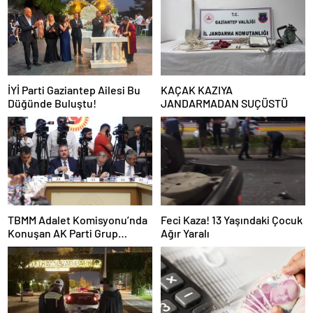
İYİ Parti Gaziantep Ailesi Bu
KAÇAK KAZIYA
Düğünde Buluştu!
JANDARMADAN SUÇÜSTÜ
TBMM Adalet Komisyonu’nda
Feci Kaza! 13 Yaşındaki Çocuk
Konuşan AK Parti Grup
Ağır Yaralı
Başkanvekili Abdulhamit Gül:
“Kanun Teklifi Milletimizin
Teklifidir”