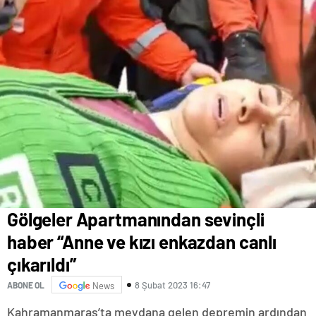
Gölgeler Apartmanından sevinçli
haber “Anne ve kızı enkazdan canlı
çıkarıldı”
8 Şubat 2023 16:47
ABONE OL
News
Kahramanmaraş’ta meydana gelen depremin ardından