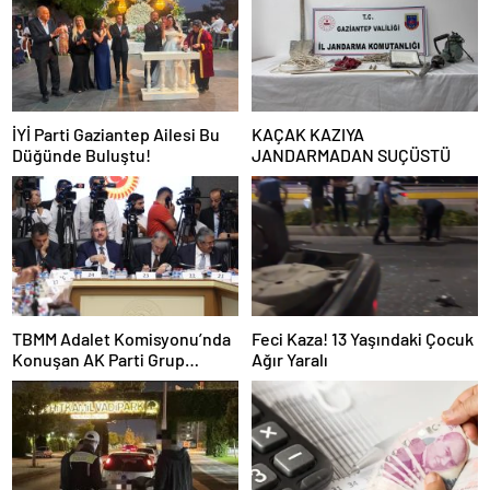
İYİ Parti Gaziantep Ailesi Bu
KAÇAK KAZIYA
Düğünde Buluştu!
JANDARMADAN SUÇÜSTÜ
TBMM Adalet Komisyonu’nda
Feci Kaza! 13 Yaşındaki Çocuk
Konuşan AK Parti Grup
Ağır Yaralı
Başkanvekili Abdulhamit Gül:
“Kanun Teklifi Milletimizin
Teklifidir”