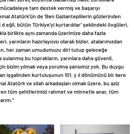
 mücadeleye tam destek vermiş ve başarıyı
mal Atatürk’ün de ’Ben Gazianteplilerin gözlerinden
d eğil, bütün Türkiye’yi kurtardılar’ şeklindeki övgüleri,
akla birlikte aynı zamanda üzerimize daha fazla
, yarınların hazırlayıcısı olarak bizler, atalarımızdan
lsun, her zaman umudumuzu diri tutup geleceğe
la sulanmış bu toprakların, yarınlara daha güvenli,
çin bizim yılmak veya yorulma şansımız yok. Bu duygu
an işgalinden kurtuluşunun 101. y ıl dönümünü bir kere
l Atatürk ve silah arkadaşları olmak üzere, bu aziz
ren tüm şehitlerimizi rahmet ve minnetle anar, tüm
arım.”