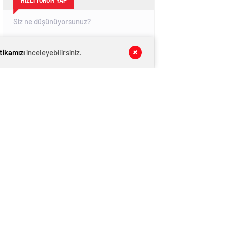
HIZLI YORUM YAP
itikamızı
inceleyebilirsiniz.
GÖNDER
SON DAKİKA
HABERLERİ
GÜNDEM
09 Ağustos 2026
CHP İl Başkanı Reisoğlu: Aday değilim
GÜNDEM
09 Ağustos 2026
ŞAHİNBEY’Lİ GENÇLER ŞAHİNBEY’İ
AĞITLA ANLATTI
KATEGORİNİN POPÜLERLERİ