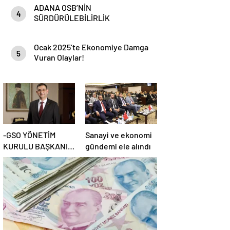
ADANA OSB’NİN
4
SÜRDÜRÜLEBİLİRLİK
HEDEFLERİ
Ocak 2025’te Ekonomiye Damga
5
Vuran Olaylar!
-GSO YÖNETİM
Sanayi ve ekonomi
KURULU BAŞKANI
gündemi ele alındı
ADNAN ÜNVERDİ: