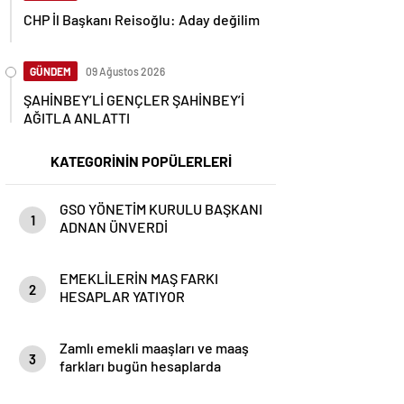
CHP İl Başkanı Reisoğlu: Aday değilim
GÜNDEM
09 Ağustos 2026
ŞAHİNBEY’Lİ GENÇLER ŞAHİNBEY’İ
AĞITLA ANLATTI
KATEGORİNİN POPÜLERLERİ
GSO YÖNETİM KURULU BAŞKANI
1
ADNAN ÜNVERDİ
EMEKLİLERİN MAŞ FARKI
2
HESAPLAR YATIYOR
Zamlı emekli maaşları ve maaş
3
farkları bugün hesaplarda