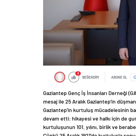
0
BEĞENDİM
ABONE OL
Gaziantep Genç İş İnsanları Derneği (G
mesaj ile 25 Aralık Gaziantep’in düşman 
Gaziantep’in kurtuluş mücadelesinin baş
devam etti: hikayesi ve halkı için de g
kurtuluşunun 101. yılını, birlik ve berab
Çünkü 25 Aralık 1921’de kurtuluşla sonu