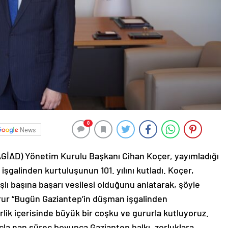
0
News
AGİAD) Yönetim Kurulu Başkanı Cihan Koçer, yayımladığı
işgalinden kurtuluşunun 101. yılını kutladı. Koçer,
lı başına başarı vesilesi olduğunu anlatarak, şöyle
urur “Bugün Gaziantep’in düşman işgalinden
erlik içerisinde büyük bir coşku ve gururla kutluyoruz.
çla nan süreç boyunca Gaziantep halkı, zorluklara