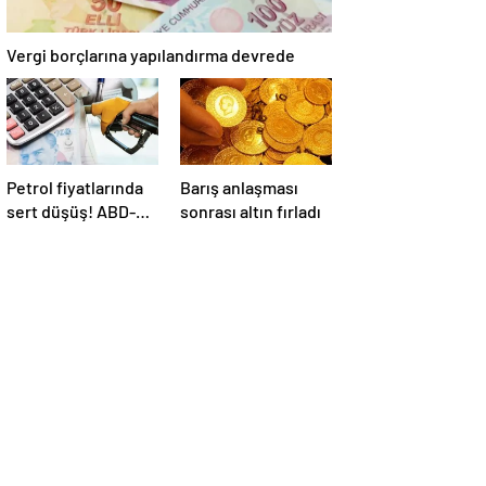
Vergi borçlarına yapılandırma devrede
Petrol fiyatlarında
Barış anlaşması
sert düşüş! ABD-
sonrası altın fırladı
İran anlaşması
sonrası gözler
Hürmüz Boğazı’nda