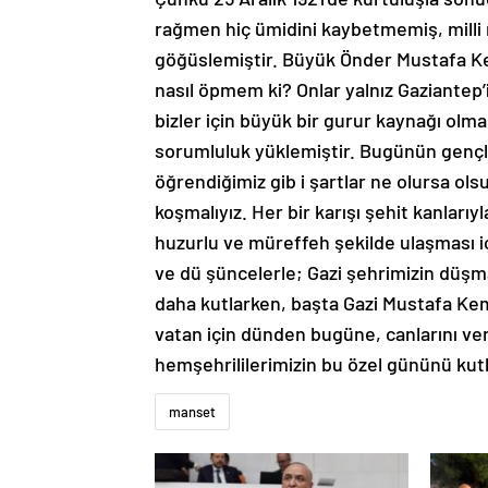
rağmen hiç ümidini kaybetmemiş, milli
göğüslemiştir. Büyük Önder Mustafa Ke
nasıl öpmem ki? Onlar yalnız Gaziantep’i 
bizler için büyük bir gurur kaynağı olm
sorumluluk yüklemiştir. Bugünün gençleri
öğrendiğimiz gib i şartlar ne olursa o
koşmalıyız. Her bir karışı şehit kanlarıy
huzurlu ve müreffeh şekilde ulaşması i
ve dü şüncelerle; Gazi şehrimizin düşm
daha kutlarken, başta Gazi Mustafa Kema
vatan için dünden bugüne, canlarını ve
hemşehrililerimizin bu özel gününü kutl
manset