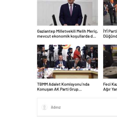
Gaziantep Milletvekili Melih Meriç,
İYİ Part
mevcut ekonomik koşullarda dar
Düğünd
gelirli vatandaşların konut sahibi
olmasının neredeyse imkânsız
TBMM Adalet Komisyonu’nda
Feci Ka
Konuşan AK Parti Grup
Ağır Yar
Başkanvekili Abdulhamit Gül:
“Kanun Teklifi Milletimizin
Teklifidir”