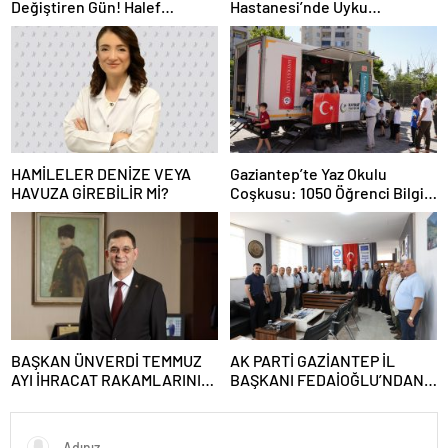
Değiştiren Gün! Halef
Hastanesi’nde Uyku
Bilgiç’ten Lozan’ın Yıl
Bozuklukları Laboratuvarı
Dönümünde Anlamlı Mesaj!
Hizmete Açıldı
HAMİLELER DENİZE VEYA
Gaziantep’te Yaz Okulu
HAVUZA GİREBİLİR Mİ?
Coşkusu: 1050 Öğrenci Bilgi,
Değer ve Kardeşlik İkliminde
Buluştu
BAŞKAN ÜNVERDİ TEMMUZ
AK PARTİ GAZİANTEP İL
AYI İHRACAT RAKAMLARINI
BAŞKANI FEDAİOĞLU’NDAN
DEĞERLENDİRDİ
SİVİL TOPLUM
KURULUŞLARINA ZİYARET