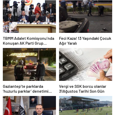
TBMM Adalet Komisyonu’nda
Feci Kaza! 13 Yaşındaki Çocuk
Konuşan AK Parti Grup
Ağır Yaralı
Başkanvekili Abdulhamit Gül:
“Kanun Teklifi Milletimizin
Teklifidir”
Gaziantep’te parklarda
Vergi ve SGK borcu olanlar
‘huzurlu parklar’ denetimi
31Ağustos Tarihi Son Gün
yapıldı.