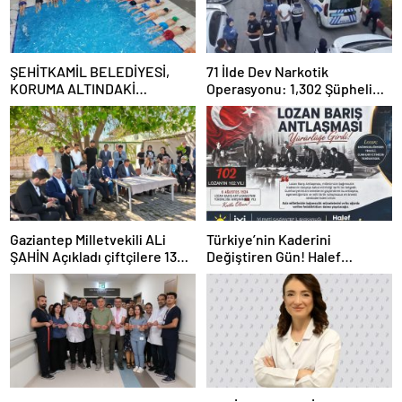
ŞEHİTKAMİL BELEDİYESİ,
71 İlde Dev Narkotik
KORUMA ALTINDAKİ
Operasyonu: 1,302 Şüpheli
ÇOCUKLARI SPORLA
Yakalandı, 844 Tutuklama
BULUŞTURUYOR
Gaziantep Milletvekili ALi
Türkiye’nin Kaderini
ŞAHİN Açıkladı çiftçilere 132
Değiştiren Gün! Halef
Milyon TL acil destek!
Bilgiç’ten Lozan’ın Yıl
Dönümünde Anlamlı Mesaj!