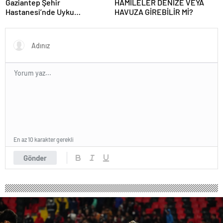
Gaziantep Şehir
HAMİLELER DENİZE VEYA
Hastanesi’nde Uyku
HAVUZA GİREBİLİR Mİ?
Bozuklukları Laboratuvarı
Hizmete Açıldı
En az 10 karakter gerekli
Gönder