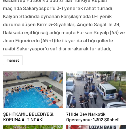
maçında Sakaryaspor’u 3-1 yenerek rahat turladı.
Kalyon Stadında oynanan karşılaşmada 0-1 yenik
duruma düşen Kırmızı-Siyahlılar, Angelo Sagal ile 39.
Dakikada eşitliği sağladığı maçta Furkan Soyalp (43) ve
Joao Figueiredo (45 +1)’de ilk yarıda attığı gollerle
rakibi Sakaryaspor’u saf dışı bırakarak tur atladı.
manset
ŞEHİTKAMİL BELEDİYESİ,
71 İlde Dev Narkotik
KORUMA ALTINDAKİ
Operasyonu: 1,302 Şüpheli
ÇOCUKLARI SPORLA
Yakalandı, 844 Tutuklama