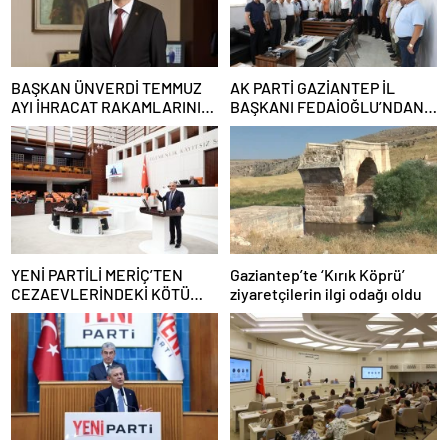
BAŞKAN ÜNVERDİ TEMMUZ
AK PARTİ GAZİANTEP İL
AYI İHRACAT RAKAMLARINI
BAŞKANI FEDAİOĞLU’NDAN
DEĞERLENDİRDİ
SİVİL TOPLUM
KURULUŞLARINA ZİYARET
YENİ PARTİLİ MERİÇ’TEN
Gaziantep’te ‘Kırık Köprü’
CEZAEVLERİNDEKİ KÖTÜ
ziyaretçilerin ilgi odağı oldu
KOŞULLAR İÇİN SORU
ÖNERGESİ