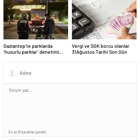
“Kanun Teklifi Milletimizin
Teklifidir”
Gaziantep’te parklarda
Vergi ve SGK borcu olanlar
‘huzurlu parklar’ denetimi
31Ağustos Tarihi Son Gün
yapıldı.
En az 10 karakter gerekli