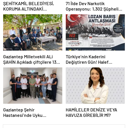
ŞEHİTKAMİL BELEDİYESİ,
71 İlde Dev Narkotik
KORUMA ALTINDAKİ
Operasyonu: 1,302 Şüpheli
ÇOCUKLARI SPORLA
Yakalandı, 844 Tutuklama
BULUŞTURUYOR
Gaziantep Milletvekili ALi
Türkiye’nin Kaderini
ŞAHİN Açıkladı çiftçilere 132
Değiştiren Gün! Halef
Milyon TL acil destek!
Bilgiç’ten Lozan’ın Yıl
Dönümünde Anlamlı Mesaj!
Gaziantep Şehir
HAMİLELER DENİZE VEYA
Hastanesi’nde Uyku
HAVUZA GİREBİLİR Mİ?
Bozuklukları Laboratuvarı
Hizmete Açıldı