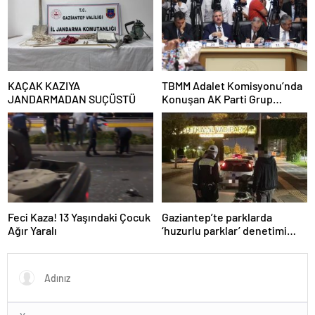
olmasının neredeyse
imkânsız
KAÇAK KAZIYA
TBMM Adalet Komisyonu’nda
JANDARMADAN SUÇÜSTÜ
Konuşan AK Parti Grup
Başkanvekili Abdulhamit Gül:
“Kanun Teklifi Milletimizin
Teklifidir”
Feci Kaza! 13 Yaşındaki Çocuk
Gaziantep’te parklarda
Ağır Yaralı
‘huzurlu parklar’ denetimi
yapıldı.