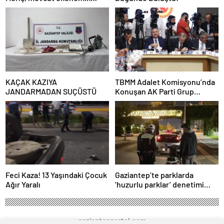
koşullarda dar gelirli
vatandaşların konut sahibi
olmasının neredeyse
imkânsız
KAÇAK KAZIYA
TBMM Adalet Komisyonu’nda
JANDARMADAN SUÇÜSTÜ
Konuşan AK Parti Grup
Başkanvekili Abdulhamit Gül:
“Kanun Teklifi Milletimizin
Teklifidir”
Feci Kaza! 13 Yaşındaki Çocuk
Gaziantep’te parklarda
Ağır Yaralı
‘huzurlu parklar’ denetimi
yapıldı.
gaziantepportal.com