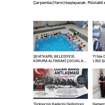
Çarşamba (Yarın) başlayacak. Müstakil 
ŞEHİTKAMİL BELEDİYESİ,
71 İlde
KORUMA ALTINDAKİ ÇOCUKLARI
1,302 Ş
SPORLA BULUŞTURUYOR
Tutukl
Türkiye’nin Kaderini Değiştiren
Gaziant