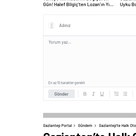
Gün! Halef Bilgiç’ten Lozan’ın Yıl
Uyku Bo
Dönümünde Anlamlı Mesaj!
Hizmete
En az 10 karakter gerekli
Gönder
Gaziantep Portal
Gündem
Gaziantep’te Halk Oto