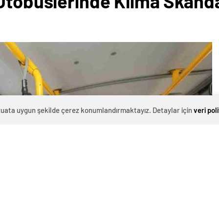
Otobüslerinde Klima Skandal
evzuata uygun şekilde çerez konumlandırmaktayız. Detaylar için
veri pol