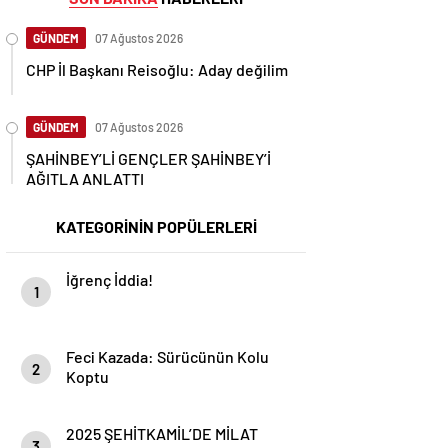
GÜNDEM
07 Ağustos 2026
CHP İl Başkanı Reisoğlu: Aday değilim
GÜNDEM
07 Ağustos 2026
ŞAHİNBEY’Lİ GENÇLER ŞAHİNBEY’İ
AĞITLA ANLATTI
KATEGORİNİN POPÜLERLERİ
İğrenç İddia!
1
Feci Kazada: Sürücünün Kolu
2
Koptu
2025 ŞEHİTKAMİL’DE MİLAT
3