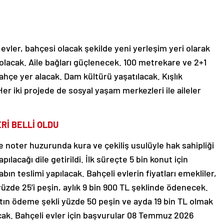
k evler, bahçesi olacak şekilde yeni yerleşim yeri olarak
 olacak. Aile bağları güçlenecek. 100 metrekare ve 2+1
ahçe yer alacak. Dam kültürü yaşatılacak. Kışlık
Her iki projede de sosyal yaşam merkezleri ile aileler
Rİ BELLİ OLDU
noter huzurunda kura ve çekiliş usulüyle hak sahipliği
lacağı dile getirildi. İlk süreçte 5 bin konut için
abın teslimi yapılacak. Bahçeli evlerin fiyatları emekliler,
, yüzde 25’i peşin, aylık 9 bin 900 TL şeklinde ödenecek.
yatın ödeme şekli yüzde 50 peşin ve ayda 19 bin TL olmak
cak. Bahçeli evler için başvurular 08 Temmuz 2026