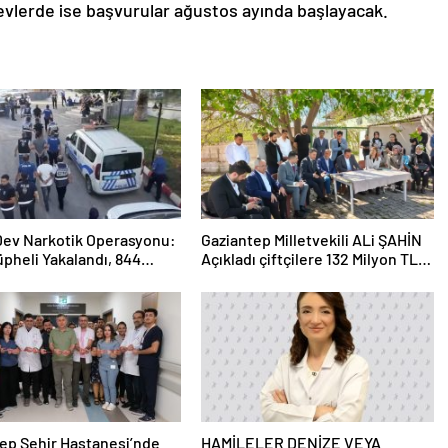
evlerde ise başvurular ağustos ayında başlayacak.
 Dev Narkotik Operasyonu:
Gaziantep Milletvekili ALi ŞAHİN
üpheli Yakalandı, 844
Açıkladı çiftçilere 132 Milyon TL
ama
acil destek!
ep Şehir Hastanesi’nde
HAMİLELER DENİZE VEYA