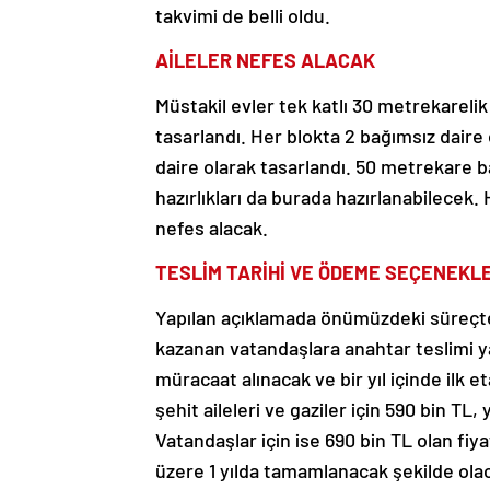
takvimi de belli oldu.
AİLELER NEFES ALACAK
‎Müstakil evler ‎tek katlı 30 metrekareli
tasarlandı. Her blokta 2 bağımsız daire
daire olarak tasarlandı. 50 metrekare b
hazırlıkları da burada hazırlanabilecek. 
nefes alacak.
TESLİM TARİHİ VE ÖDEME SEÇENEKLE
Yapılan açıklamada önümüzdeki süreçte 
kazanan vatandaşlara anahtar teslimi yapı
müracaat alınacak ve bir yıl içinde ilk et
şehit aileleri ve gaziler için 590 bin TL
Vatandaşlar için ise 690 bin TL olan fi
üzere 1 yılda tamamlanacak şekilde ola