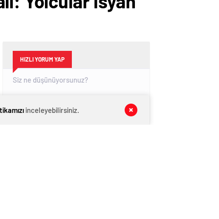
ı: Yolcular İsyan
HIZLI YORUM YAP
itikamızı
inceleyebilirsiniz.
GÖNDER
SON DAKİKA
HABERLERİ
GÜNDEM
07 Ağustos 2026
CHP İl Başkanı Reisoğlu: Aday değilim
GÜNDEM
07 Ağustos 2026