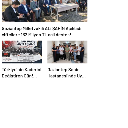
Gaziantep Milletvekili ALi ŞAHİN Açıkladı
çiftçilere 132 Milyon TL acil destek!
Türkiye’nin Kaderini
Gaziantep Şehir
Değiştiren Gün!
Hastanesi’nde Uyku
Halef Bilgiç’ten
Bozuklukları
Lozan’ın Yıl
Laboratuvarı
Dönümünde
Hizmete Açıldı
Anlamlı Mesaj!