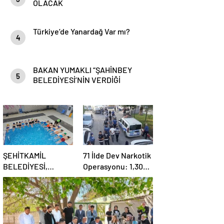
OLACAK
Türkiye’de Yanardağ Var mı?
4
BAKAN YUMAKLI “ŞAHİNBEY
5
BELEDİYESİ’NİN VERDİĞİ
DESTEKLER BİZLER İÇİN ÇOK
ÖNEMLİ”
ŞEHİTKAMİL
71 İlde Dev Narkotik
BELEDİYESİ,
Operasyonu: 1,302
KORUMA ALTINDAKİ
Şüpheli Yakalandı,
ÇOCUKLARI
844 Tutuklama
SPORLA
BULUŞTURUYOR