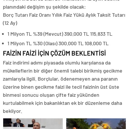
planındaki değişim şu şekilde olacak:
Borç Tutarı Faiz Oranı Yıllık Faiz Yükü Aylık Taksit Tutarı
(12 Ay)
1 Milyon TL %39 (Mevcut) 390.000 TL 115.833 TL
1 Milyon TL %30 (Olası) 300.000 TL 108.000 TL
FAİZİN FAİZİ İÇİN ÇÖZÜM BEKLENTİSİ
Faiz indirimi adımı piyasada olumlu karşılansa da
mükelleflerin bir diğer önemli talebi birikmiş gecikme
zamlarıyla ilgili. Borçlular, ödenemeyen ana paranın
üzerine binen gecikme faizi ile tecil faizinin üst üste
binmesi sonucu oluşan çifte faiz yükünden
kurtulabilmek için bakanlıktan ek bir düzenleme daha
bekliyor.