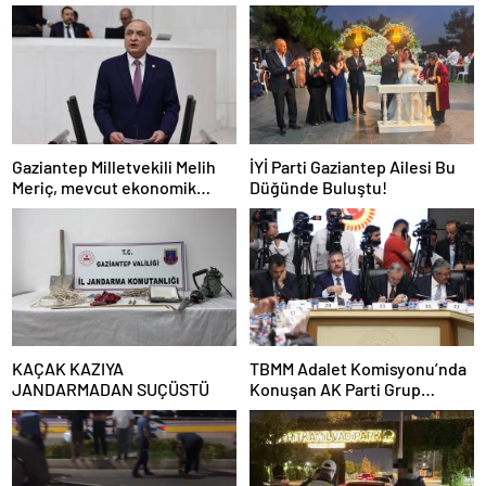
Gaziantep Milletvekili Melih
İYİ Parti Gaziantep Ailesi Bu
Meriç, mevcut ekonomik
Düğünde Buluştu!
koşullarda dar gelirli
vatandaşların konut sahibi
olmasının neredeyse
imkânsız
KAÇAK KAZIYA
TBMM Adalet Komisyonu’nda
JANDARMADAN SUÇÜSTÜ
Konuşan AK Parti Grup
Başkanvekili Abdulhamit Gül:
“Kanun Teklifi Milletimizin
Teklifidir”