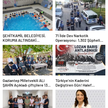
ŞEHİTKAMİL BELEDİYESİ,
71 İlde Dev Narkotik
KORUMA ALTINDAKİ
Operasyonu: 1,302 Şüpheli
ÇOCUKLARI SPORLA
Yakalandı, 844 Tutuklama
BULUŞTURUYOR
Gaziantep Milletvekili ALi
Türkiye’nin Kaderini
ŞAHİN Açıkladı çiftçilere 132
Değiştiren Gün! Halef
Milyon TL acil destek!
Bilgiç’ten Lozan’ın Yıl
Dönümünde Anlamlı Mesaj!