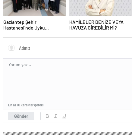
Gaziantep Şehir
HAMİLELER DENİZE VEYA
Hastanesi’nde Uyku
HAVUZA GİREBİLİR Mİ?
Bozuklukları Laboratuvarı
Hizmete Açıldı
En az 10 karakter gerekli
Gönder