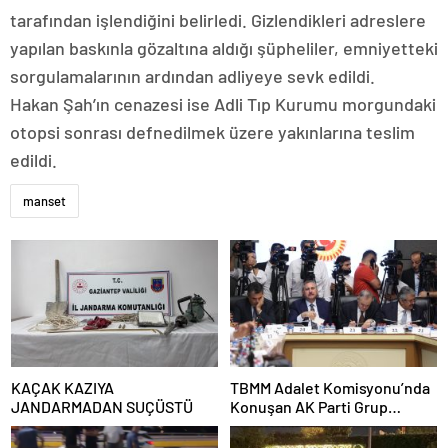
tarafından işlendiğini belirledi. Gizlendikleri adreslere
yapılan baskınla gözaltına aldığı şüpheliler, emniyetteki
sorgulamalarının ardından adliyeye sevk edildi.
Hakan Şah’ın cenazesi ise Adli Tıp Kurumu morgundaki
otopsi sonrası defnedilmek üzere yakınlarına teslim
edildi.
manset
KAÇAK KAZIYA
TBMM Adalet Komisyonu’nda
JANDARMADAN SUÇÜSTÜ
Konuşan AK Parti Grup
Başkanvekili Abdulhamit Gül:
“Kanun Teklifi Milletimizin