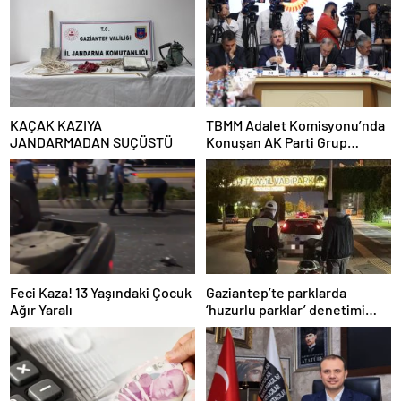
KAÇAK KAZIYA
TBMM Adalet Komisyonu’nda
JANDARMADAN SUÇÜSTÜ
Konuşan AK Parti Grup
Başkanvekili Abdulhamit Gül:
“Kanun Teklifi Milletimizin
Teklifidir”
Feci Kaza! 13 Yaşındaki Çocuk
Gaziantep’te parklarda
Ağır Yaralı
‘huzurlu parklar’ denetimi
yapıldı.