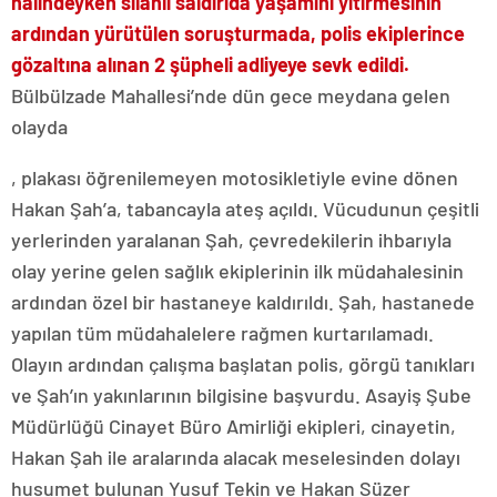
halindeyken silahlı saldırıda yaşamını yitirmesinin
ardından yürütülen soruşturmada, polis ekiplerince
gözaltına alınan 2 şüpheli adliyeye sevk edildi.
Bülbülzade Mahallesi’nde dün gece meydana gelen
olayda
buy
, plakası öğrenilemeyen motosikletiyle evine dönen
cheap
kamagra
Hakan Şah’a, tabancayla ateş açıldı. Vücudunun çeşitli
oral
yerlerinden yaralanan Şah, çevredekilerin ihbarıyla
jelly
olay yerine gelen sağlık ekiplerinin ilk müdahalesinin
ardından özel bir hastaneye kaldırıldı. Şah, hastanede
yapılan tüm müdahalelere rağmen kurtarılamadı.
Olayın ardından çalışma başlatan polis, görgü tanıkları
ve Şah’ın yakınlarının bilgisine başvurdu. Asayiş Şube
Müdürlüğü Cinayet Büro Amirliği ekipleri, cinayetin,
Hakan Şah ile aralarında alacak meselesinden dolayı
husumet bulunan Yusuf Tekin ve Hakan Süzer