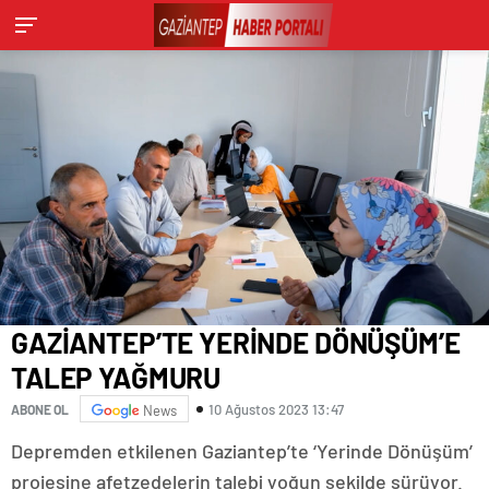
GAZİANTEP’TE YERİNDE DÖNÜŞÜM’E
TALEP YAĞMURU
10 Ağustos 2023 13:47
ABONE OL
News
Depremden etkilenen Gaziantep’te ‘Yerinde Dönüşüm’
projesine afetzedelerin talebi yoğun şekilde sürüyor.