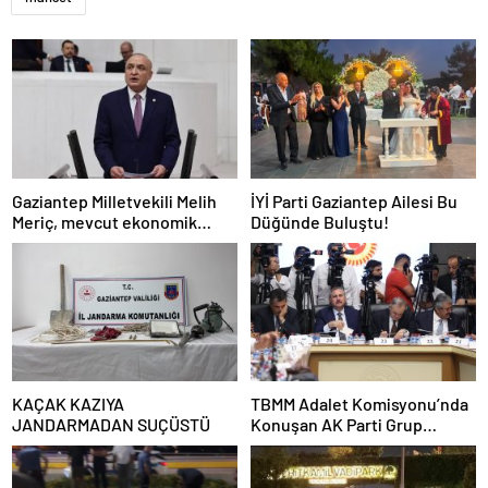
Gaziantep Milletvekili Melih
İYİ Parti Gaziantep Ailesi Bu
Meriç, mevcut ekonomik
Düğünde Buluştu!
koşullarda dar gelirli
vatandaşların konut sahibi
olmasının neredeyse
imkânsız
KAÇAK KAZIYA
TBMM Adalet Komisyonu’nda
JANDARMADAN SUÇÜSTÜ
Konuşan AK Parti Grup
Başkanvekili Abdulhamit Gül:
“Kanun Teklifi Milletimizin
Teklifidir”