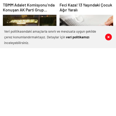
TBMM Adalet Komisyonu’nda
Feci Kaza! 13 Yaşındaki Çocuk
Konuşan AK Parti Grup
Ağır Yaralı
Başkanvekili Abdulhamit Gül:
“Kanun Teklifi Milletimizin
Teklifidir”
Veri politikasındaki amaçlarla sınırlı ve mevzuata uygun şekilde
çerez konumlandırmaktayız. Detaylar için
veri politikamızı
0
0
0
0
inceleyebilirsiniz.
Gaziantep’te parklarda
Vergi ve SGK borcu olanlar
‘huzurlu parklar’ denetimi
31Ağustos Tarihi Son Gün
yapıldı.
Esnaf zam yapmak istemiyor
ÇOCUKLAR GELECEĞE
ama?
ŞEHİTKAMİL’DE
HAZIRLANIYOR