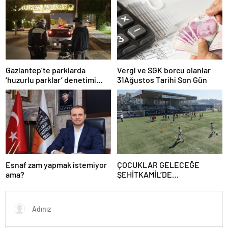
“Kanun Teklifi Milletimizin
Teklifidir”
Gaziantep’te parklarda
Vergi ve SGK borcu olanlar
‘huzurlu parklar’ denetimi
31Ağustos Tarihi Son Gün
yapıldı.
Esnaf zam yapmak istemiyor
ÇOCUKLAR GELECEĞE
ama?
ŞEHİTKAMİL’DE
HAZIRLANIYOR