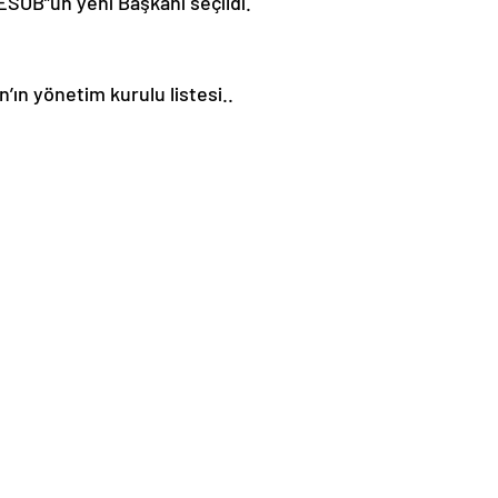
ESOB”un yeni Başkanı seçildi.
ın yönetim kurulu listesi..