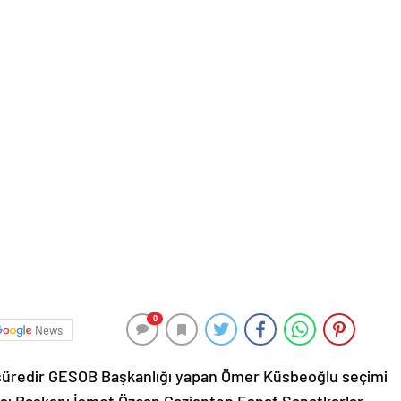
0
News
kın süredir GESOB Başkanlığı yapan Ömer Küsbeoğlu seçimi