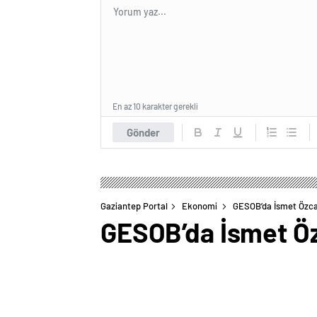
En az 10 karakter gerekli
Gönder
Gaziantep Portal
Ekonomi
GESOB’da İsmet Özc
GESOB’da İsmet Ö