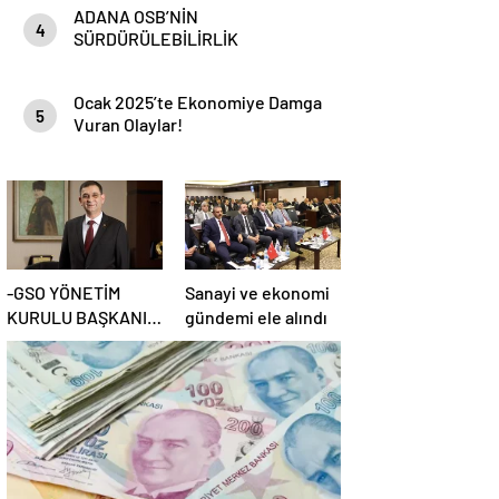
ADANA OSB’NİN
4
SÜRDÜRÜLEBİLİRLİK
HEDEFLERİ
Ocak 2025’te Ekonomiye Damga
5
Vuran Olaylar!
-GSO YÖNETİM
Sanayi ve ekonomi
KURULU BAŞKANI
gündemi ele alındı
ADNAN ÜNVERDİ: