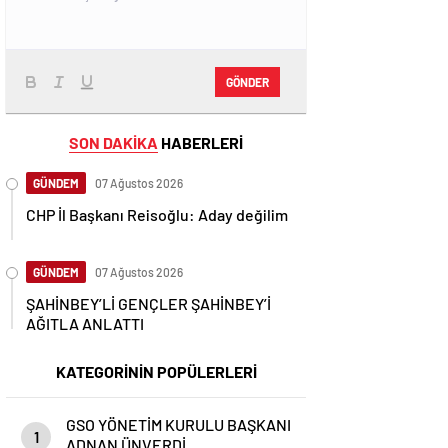
GÖNDER
SON DAKİKA
HABERLERİ
GÜNDEM
07 Ağustos 2026
CHP İl Başkanı Reisoğlu: Aday değilim
GÜNDEM
07 Ağustos 2026
ŞAHİNBEY’Lİ GENÇLER ŞAHİNBEY’İ
AĞITLA ANLATTI
KATEGORİNİN POPÜLERLERİ
GSO YÖNETİM KURULU BAŞKANI
1
ADNAN ÜNVERDİ