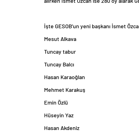
alırken İsmet Özcan ise 280 oy alarak G
İşte GESOB’un yeni başkanı İsmet Özcan’
Mesut Alkava
Tuncay tabur
Tuncay Balcı
Hasan Karaoğlan
Mehmet Karakuş
Emin Özlü
Hüseyin Yaz
Hasan Akdeniz