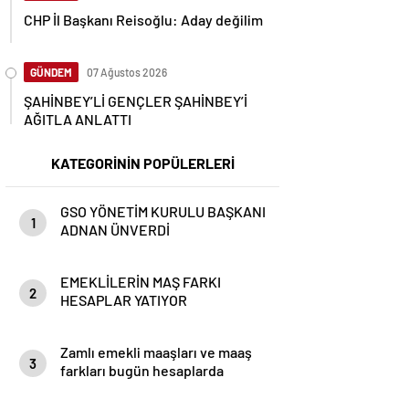
CHP İl Başkanı Reisoğlu: Aday değilim
GÜNDEM
07 Ağustos 2026
ŞAHİNBEY’Lİ GENÇLER ŞAHİNBEY’İ
AĞITLA ANLATTI
KATEGORİNİN POPÜLERLERİ
GSO YÖNETİM KURULU BAŞKANI
1
ADNAN ÜNVERDİ
EMEKLİLERİN MAŞ FARKI
2
HESAPLAR YATIYOR
Zamlı emekli maaşları ve maaş
3
farkları bugün hesaplarda