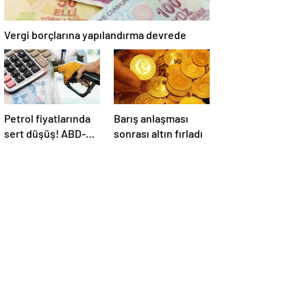
Vergi borçlarına yapılandırma devrede
Petrol fiyatlarında
Barış anlaşması
sert düşüş! ABD-
sonrası altın fırladı
İran anlaşması
sonrası gözler
Hürmüz Boğazı’nda