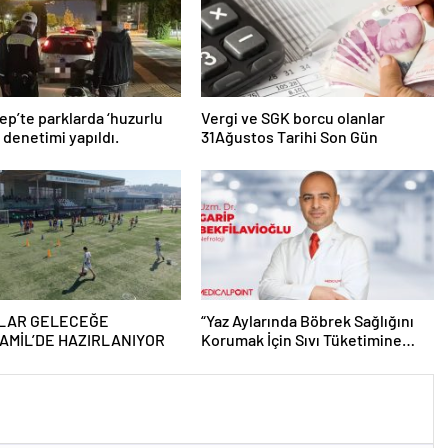
ep’te parklarda ‘huzurlu
Vergi ve SGK borcu olanlar
’ denetimi yapıldı.
31Ağustos Tarihi Son Gün
LAR GELECEĞE
“Yaz Aylarında Böbrek Sağlığını
AMİL’DE HAZIRLANIYOR
Korumak İçin Sıvı Tüketimine
Dikkat”