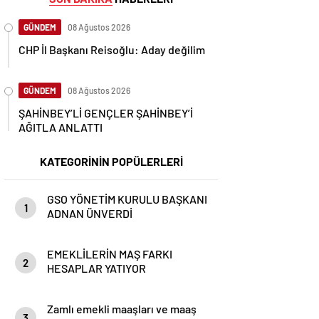
GÜNDEM
08 Ağustos 2026
CHP İl Başkanı Reisoğlu: Aday değilim
GÜNDEM
08 Ağustos 2026
ŞAHİNBEY’Lİ GENÇLER ŞAHİNBEY’İ
AĞITLA ANLATTI
KATEGORİNİN POPÜLERLERİ
GSO YÖNETİM KURULU BAŞKANI
1
ADNAN ÜNVERDİ
EMEKLİLERİN MAŞ FARKI
2
HESAPLAR YATIYOR
Zamlı emekli maaşları ve maaş
3