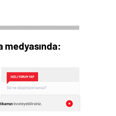
ya medyasında:
HIZLI YORUM YAP
itikamızı
inceleyebilirsiniz.
GÖNDER