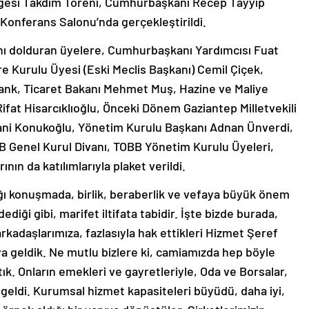
lgesi Takdim Töreni, Cumhurbaşkanı Recep Tayyip
r Konferans Salonu’nda gerçekleştirildi.
lını dolduran üyelere, Cumhurbaşkanı Yardımcısı Fuat
e Kurulu Üyesi (Eski Meclis Başkanı) Cemil Çiçek,
rank, Ticaret Bakanı Mehmet Muş, Hazine ve Maliye
fat Hisarcıklıoğlu, Önceki Dönem Gaziantep Milletvekili
Sani Konukoğlu, Yönetim Kurulu Başkanı Adnan Ünverdi,
 Genel Kurul Divanı, TOBB Yönetim Kurulu Üyeleri,
nın da katılımlarıyla plaket verildi.
ığı konuşmada, birlik, beraberlik ve vefaya büyük önem
ediği gibi, marifet iltifata tabidir. İşte bizde burada,
kadaşlarımıza, fazlasıyla hak ettikleri Hizmet Şeref
a geldik. Ne mutlu bizlere ki, camiamızda hep böyle
ıştık. Onların emekleri ve gayretleriyle, Oda ve Borsalar,
geldi. Kurumsal hizmet kapasiteleri büyüdü, daha iyi,