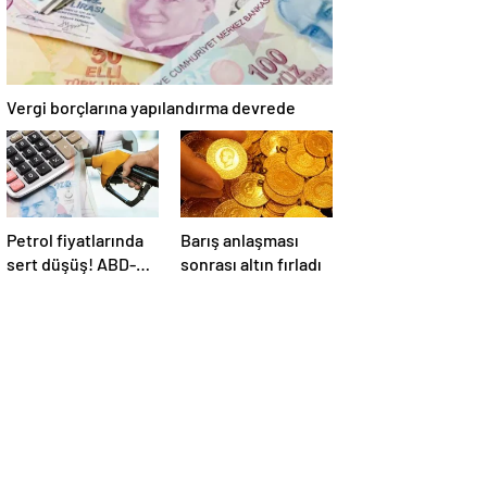
Vergi borçlarına yapılandırma devrede
Petrol fiyatlarında
Barış anlaşması
sert düşüş! ABD-
sonrası altın fırladı
İran anlaşması
sonrası gözler
Hürmüz Boğazı’nda