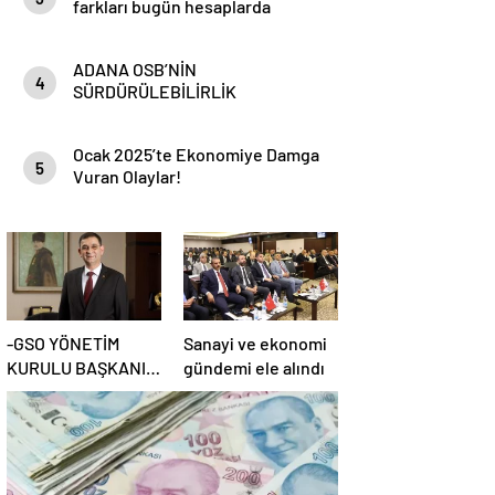
farkları bugün hesaplarda
ADANA OSB’NİN
4
SÜRDÜRÜLEBİLİRLİK
HEDEFLERİ
Ocak 2025’te Ekonomiye Damga
5
Vuran Olaylar!
-GSO YÖNETİM
Sanayi ve ekonomi
KURULU BAŞKANI
gündemi ele alındı
ADNAN ÜNVERDİ: