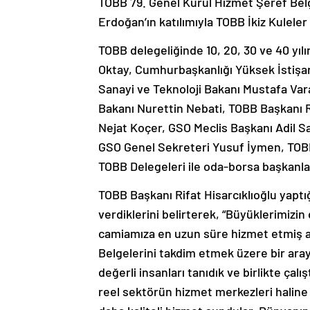
TOBB 79. Genel Kurul Hizmet Şeref Be
Erdoğan’ın katılımıyla TOBB İkiz Kulele
TOBB delegeliğinde 10, 20, 30 ve 40 yı
Oktay, Cumhurbaşkanlığı Yüksek İstişar
Sanayi ve Teknoloji Bakanı Mustafa Va
Bakanı Nurettin Nebati, TOBB Başkanı Ri
Nejat Koçer, GSO Meclis Başkanı Adil 
GSO Genel Sekreteri Yusuf İymen, TOBB
TOBB Delegeleri ile oda-borsa başkanları
TOBB Başkanı Rifat Hisarcıklıoğlu yapt
verdiklerini belirterek, “Büyüklerimizin d
camiamıza en uzun süre hizmet etmiş ar
Belgelerini takdim etmek üzere bir aray
değerli insanları tanıdık ve birlikte çal
reel sektörün hizmet merkezleri haline 