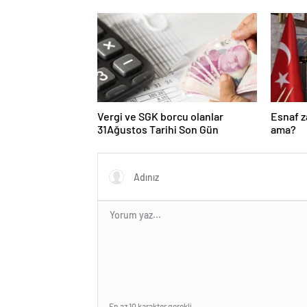
Başkanvekili Abdulhamit Gül:
“Kanun Teklifi Milletimizin
Teklifidir”
Vergi ve SGK borcu olanlar
Esnaf 
31Ağustos Tarihi Son Gün
ama?
En az 10 karakter gerekli