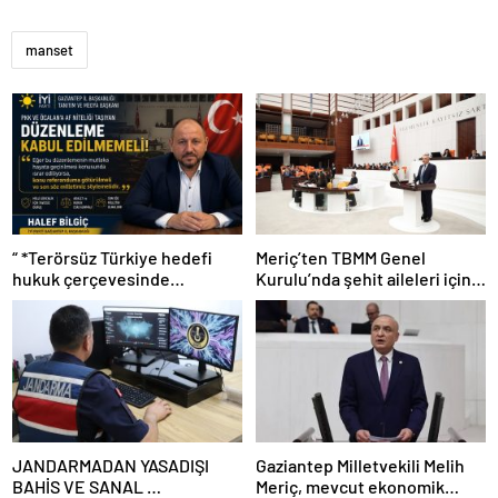
manset
“ *Terörsüz Türkiye hedefi
Meriç’ten TBMM Genel
hukuk çerçevesinde
Kurulu’nda şehit aileleri için
yürütülmeli”*
çağrı
JANDARMADAN YASADIŞI
Gaziantep Milletvekili Melih
BAHİS VE SANAL
Meriç, mevcut ekonomik