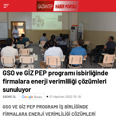
GSO ve GİZ PEP programı isbirliğinde
firmalara enerji verimliliği çözümleri
sunuluyor
21 Haziran 2022 15:19
ABONE OL
News
GSO VE GİZ PEP PROGRAMI İŞ BİRLİĞİNDE
FİRMALARA ENERJİ VERİMLİLİĞİ ÇÖZÜMLERİ