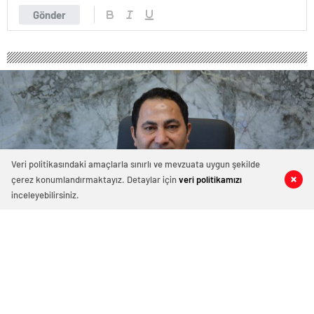
Gönder
Veri politikasındaki amaçlarla sınırlı ve mevzuata uygun şekilde
çerez konumlandırmaktayız. Detaylar için
veri politikamızı
0
0
0
0
inceleyebilirsiniz.
ALGSPOR’dan sponsorlarına teşekkür
21 Haziran 2022 14:25
ABONE OL
News