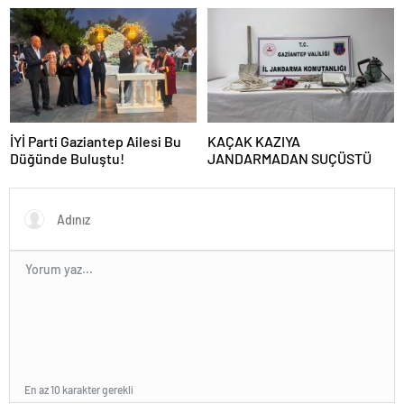
DOLANDIRICILARA GEÇİT
koşullarda dar gelirli
YOK
vatandaşların konut sahibi
olmasının neredeyse
imkânsız
İYİ Parti Gaziantep Ailesi Bu
KAÇAK KAZIYA
Düğünde Buluştu!
JANDARMADAN SUÇÜSTÜ
En az 10 karakter gerekli